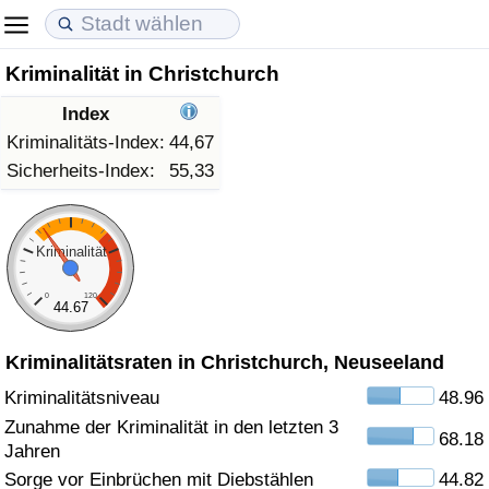
Kriminalität in Christchurch
Lebenshaltungskosten
Immobilienpreise
Lebensqualität
Index
Lebenshaltungskosten-Index (aktuell)
Immobilienpreis-Index (aktuell)
Lebensqualität-Index
Kriminalitäts-Index:
44,67
Sicherheits-Index:
55,33
Lebenshaltungskosten-Index
Immobilienpreis-Index
Lebensqualität-Index (aktuell)
Lebenshaltungskosten-Index nach Land
Immobilienpreis-Index nach Land
Lebensqualitätsindex nach Land
Kriminalität
0
120
in Akaba
Kriminalität
44.67
Kriminalitätsraten in Christchurch, Neuseeland
Kriminalitäts-Index (aktuell)
Kriminalitätsniveau
48.96
Kriminalitäts-Index
Zunahme der Kriminalität in den letzten 3
68.18
Jahren
Kriminalitätsindex nach Land
Sorge vor Einbrüchen mit Diebstählen
44.82