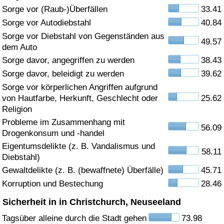
Sorge vor (Raub-)Überfällen
33.41
Gesundheitsversorgung
Sorge vor Autodiebstahl
40.84
Sorge vor Diebstahl von Gegenständen aus
49.57
Gesundheitsversorgungs-Index (aktuell)
dem Auto
Sorge davor, angegriffen zu werden
38.43
Gesundheitsversorgungs-Index
Sorge davor, beleidigt zu werden
39.62
Sorge vor körperlichen Angriffen aufgrund
Gesundheitsversorgungs-Index nach Land
von Hautfarbe, Herkunft, Geschlecht oder
25.62
Religion
Umweltverschmutzung
Probleme im Zusammenhang mit
56.09
Drogenkonsum und -handel
Umweltverschmutzungs-Index (aktuell)
Eigentumsdelikte (z. B. Vandalismus und
58.11
Diebstahl)
Gewaltdelikte (z. B. (bewaffnete) Überfälle)
45.71
Verschmutzungsindex
Korruption und Bestechung
28.46
Umweltverschmutzungs-Index nach Land
Sicherheit in in Christchurch, Neuseeland
Tagsüber alleine durch die Stadt gehen
73.98
Verkehr