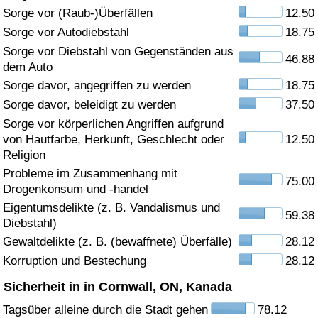
Sorge vor (Raub-)Überfällen
12.50
Gesundheitsversorgung
Sorge vor Autodiebstahl
18.75
Sorge vor Diebstahl von Gegenständen aus
46.88
Gesundheitsversorgungs-Index (aktuell)
dem Auto
Sorge davor, angegriffen zu werden
18.75
Gesundheitsversorgungs-Index
Sorge davor, beleidigt zu werden
37.50
Sorge vor körperlichen Angriffen aufgrund
Gesundheitsversorgungs-Index nach Land
von Hautfarbe, Herkunft, Geschlecht oder
12.50
Religion
Umweltverschmutzung
Probleme im Zusammenhang mit
75.00
Drogenkonsum und -handel
Umweltverschmutzungs-Index (aktuell)
Eigentumsdelikte (z. B. Vandalismus und
59.38
Diebstahl)
Gewaltdelikte (z. B. (bewaffnete) Überfälle)
28.12
Verschmutzungsindex
Korruption und Bestechung
28.12
Umweltverschmutzungs-Index nach Land
Sicherheit in in Cornwall, ON, Kanada
Tagsüber alleine durch die Stadt gehen
78.12
Verkehr