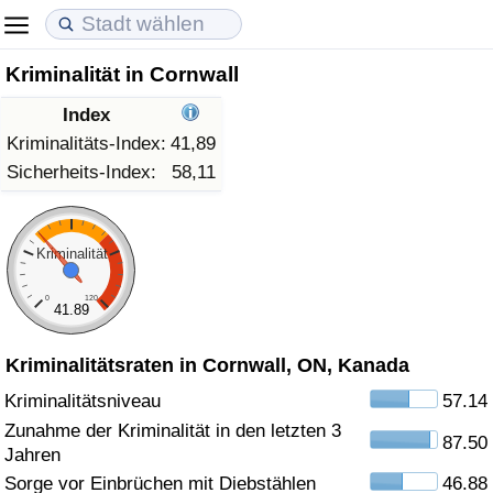
Kriminalität in Cornwall
Lebenshaltungskosten
Immobilienpreise
Lebensqualität
Index
Lebenshaltungskosten-Index (aktuell)
Immobilienpreis-Index (aktuell)
Lebensqualität-Index
Kriminalitäts-Index:
41,89
Sicherheits-Index:
58,11
Lebenshaltungskosten-Index
Immobilienpreis-Index
Lebensqualität-Index (aktuell)
Lebenshaltungskosten-Index nach Land
Immobilienpreis-Index nach Land
Lebensqualitätsindex nach Land
Kriminalität
0
120
in Akaba
Kriminalität
41.89
Kriminalitätsraten in Cornwall, ON, Kanada
Kriminalitäts-Index (aktuell)
Kriminalitätsniveau
57.14
Kriminalitäts-Index
Zunahme der Kriminalität in den letzten 3
87.50
Jahren
Kriminalitätsindex nach Land
Sorge vor Einbrüchen mit Diebstählen
46.88