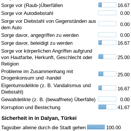
Sorge vor (Raub-)Überfällen
16.67
Gesundheitsversorgung
Sorge vor Autodiebstahl
0.00
Sorge vor Diebstahl von Gegenständen aus
0.00
Gesundheitsversorgungs-Index (aktuell)
dem Auto
Sorge davor, angegriffen zu werden
0.00
Gesundheitsversorgungs-Index
Sorge davor, beleidigt zu werden
16.67
Sorge vor körperlichen Angriffen aufgrund
Gesundheitsversorgungs-Index nach Land
von Hautfarbe, Herkunft, Geschlecht oder
25.00
Religion
Umweltverschmutzung
Probleme im Zusammenhang mit
25.00
Drogenkonsum und -handel
Umweltverschmutzungs-Index (aktuell)
Eigentumsdelikte (z. B. Vandalismus und
16.67
Diebstahl)
Gewaltdelikte (z. B. (bewaffnete) Überfälle)
0.00
Verschmutzungsindex
Korruption und Bestechung
41.67
Umweltverschmutzungs-Index nach Land
Sicherheit in in Dalyan, Türkei
Tagsüber alleine durch die Stadt gehen
100.00
Verkehr