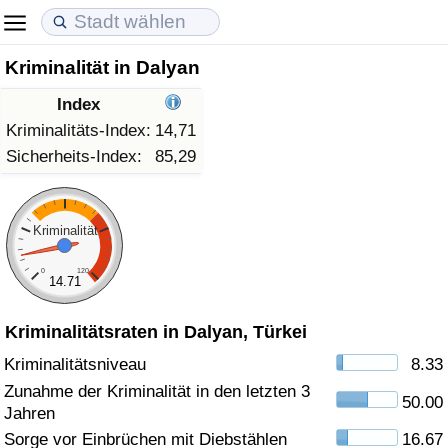
Kriminalität in Dalyan
Lebenshaltungskosten
Immobilienpreise
Lebensqualität
Index
Lebenshaltungskosten-Index (aktuell)
Immobilienpreis-Index (aktuell)
Lebensqualität-Index
Kriminalitäts-Index:
14,71
Sicherheits-Index:
85,29
Lebenshaltungskosten-Index
Immobilienpreis-Index
Lebensqualität-Index (aktuell)
Lebenshaltungskosten-Index nach Land
Immobilienpreis-Index nach Land
Lebensqualitätsindex nach Land
Kriminalität
0
120
in Akaba
Kriminalität
14.71
Kriminalitätsraten in Dalyan, Türkei
Kriminalitäts-Index (aktuell)
Kriminalitätsniveau
8.33
Kriminalitäts-Index
Zunahme der Kriminalität in den letzten 3
50.00
Jahren
Kriminalitätsindex nach Land
Sorge vor Einbrüchen mit Diebstählen
16.67