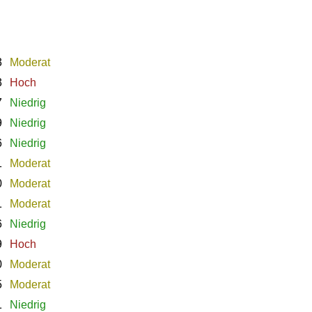
3
Moderat
3
Hoch
7
Niedrig
9
Niedrig
6
Niedrig
1
Moderat
0
Moderat
1
Moderat
6
Niedrig
9
Hoch
0
Moderat
5
Moderat
1
Niedrig