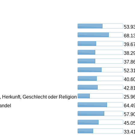
53.9
68.1
39.6
38.2
37.8
52.3
40.6
42.8
, Herkunft, Geschlecht oder Religion
25.9
andel
64.4
57.9
45.0
33.4