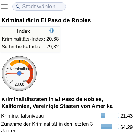
Kriminalität in El Paso de Robles
Lebenshaltungskosten
Immobilienpreise
Lebensqualität
Index
Lebenshaltungskosten-Index (aktuell)
Immobilienpreis-Index (aktuell)
Lebensqualität-Index
Kriminalitäts-Index:
20,68
Sicherheits-Index:
79,32
Lebenshaltungskosten-Index
Immobilienpreis-Index
Lebensqualität-Index (aktuell)
Lebenshaltungskosten-Index nach Land
Immobilienpreis-Index nach Land
Lebensqualitätsindex nach Land
Kriminalität
0
120
in Akaba
Kriminalität
20.68
Kriminalitätsraten in El Paso de Robles,
Kriminalitäts-Index (aktuell)
Kalifornien, Vereinigte Staaten von Amerika
Kriminalitäts-Index
Kriminalitätsniveau
21.43
Zunahme der Kriminalität in den letzten 3
64.29
Kriminalitätsindex nach Land
Jahren