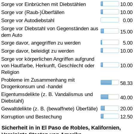
Sorge vor Einbrüchen mit Diebstählen
10.00
Gesundheitsversorgung
Sorge vor (Raub-)Überfällen
10.00
Sorge vor Autodiebstahl
0.00
Gesundheitsversorgungs-Index (aktuell)
Sorge vor Diebstahl von Gegenständen aus
15.00
dem Auto
Gesundheitsversorgungs-Index
Sorge davor, angegriffen zu werden
5.00
Sorge davor, beleidigt zu werden
10.00
Gesundheitsversorgungs-Index nach Land
Sorge vor körperlichen Angriffen aufgrund
von Hautfarbe, Herkunft, Geschlecht oder
10.00
Umweltverschmutzung
Religion
Probleme im Zusammenhang mit
58.33
Drogenkonsum und -handel
Umweltverschmutzungs-Index (aktuell)
Eigentumsdelikte (z. B. Vandalismus und
40.00
Diebstahl)
Verschmutzungsindex
Gewaltdelikte (z. B. (bewaffnete) Überfälle)
20.00
Korruption und Bestechung
12.50
Umweltverschmutzungs-Index nach Land
Sicherheit in in El Paso de Robles, Kalifornien,
Verkehr