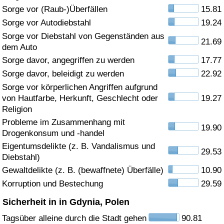
Sorge vor (Raub-)Überfällen
15.81
Gesundheitsversorgung
Sorge vor Autodiebstahl
19.24
Sorge vor Diebstahl von Gegenständen aus
21.69
Gesundheitsversorgungs-Index (aktuell)
dem Auto
Sorge davor, angegriffen zu werden
17.77
Gesundheitsversorgungs-Index
Sorge davor, beleidigt zu werden
22.92
Sorge vor körperlichen Angriffen aufgrund
Gesundheitsversorgungs-Index nach Land
von Hautfarbe, Herkunft, Geschlecht oder
19.27
Religion
Umweltverschmutzung
Probleme im Zusammenhang mit
19.90
Drogenkonsum und -handel
Umweltverschmutzungs-Index (aktuell)
Eigentumsdelikte (z. B. Vandalismus und
29.53
Diebstahl)
Gewaltdelikte (z. B. (bewaffnete) Überfälle)
10.90
Verschmutzungsindex
Korruption und Bestechung
29.59
Umweltverschmutzungs-Index nach Land
Sicherheit in in Gdynia, Polen
Tagsüber alleine durch die Stadt gehen
90.81
Verkehr