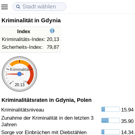
Kriminalität in Gdynia
Lebenshaltungskosten
Immobilienpreise
Lebensqualität
Index
Lebenshaltungskosten-Index (aktuell)
Immobilienpreis-Index (aktuell)
Lebensqualität-Index
Kriminalitäts-Index:
20,13
Sicherheits-Index:
79,87
Lebenshaltungskosten-Index
Immobilienpreis-Index
Lebensqualität-Index (aktuell)
Lebenshaltungskosten-Index nach Land
Immobilienpreis-Index nach Land
Lebensqualitätsindex nach Land
Kriminalität
0
120
in Akaba
Kriminalität
20.13
Kriminalitätsraten in Gdynia, Polen
Kriminalitäts-Index (aktuell)
Kriminalitätsniveau
15.94
Kriminalitäts-Index
Zunahme der Kriminalität in den letzten 3
35.90
Jahren
Kriminalitätsindex nach Land
Sorge vor Einbrüchen mit Diebstählen
14.34