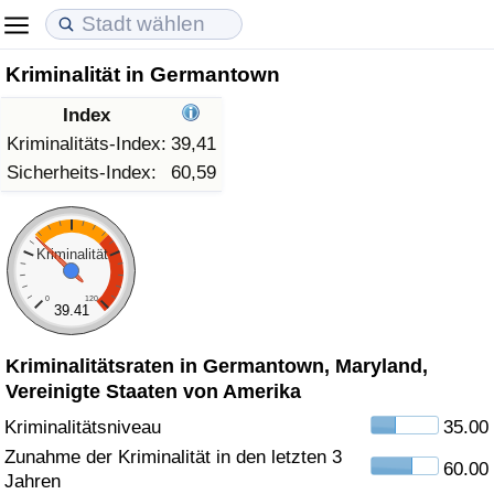
Kriminalität in Germantown
Lebenshaltungskosten
Immobilienpreise
Lebensqualität
Index
Lebenshaltungskosten-Index (aktuell)
Immobilienpreis-Index (aktuell)
Lebensqualität-Index
Kriminalitäts-Index:
39,41
Sicherheits-Index:
60,59
Lebenshaltungskosten-Index
Immobilienpreis-Index
Lebensqualität-Index (aktuell)
Lebenshaltungskosten-Index nach Land
Immobilienpreis-Index nach Land
Lebensqualitätsindex nach Land
Kriminalität
0
120
in Akaba
Kriminalität
39.41
Kriminalitätsraten in Germantown, Maryland,
Kriminalitäts-Index (aktuell)
Vereinigte Staaten von Amerika
Kriminalitäts-Index
Kriminalitätsniveau
35.00
Zunahme der Kriminalität in den letzten 3
60.00
Kriminalitätsindex nach Land
Jahren