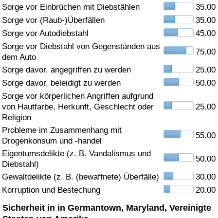
Sorge vor Einbrüchen mit Diebstählen
35.00
Gesundheitsversorgung
Sorge vor (Raub-)Überfällen
35.00
Sorge vor Autodiebstahl
45.00
Gesundheitsversorgungs-Index (aktuell)
Sorge vor Diebstahl von Gegenständen aus
75.00
dem Auto
Gesundheitsversorgungs-Index
Sorge davor, angegriffen zu werden
25.00
Sorge davor, beleidigt zu werden
50.00
Gesundheitsversorgungs-Index nach Land
Sorge vor körperlichen Angriffen aufgrund
von Hautfarbe, Herkunft, Geschlecht oder
25.00
Umweltverschmutzung
Religion
Probleme im Zusammenhang mit
55.00
Drogenkonsum und -handel
Umweltverschmutzungs-Index (aktuell)
Eigentumsdelikte (z. B. Vandalismus und
50.00
Diebstahl)
Verschmutzungsindex
Gewaltdelikte (z. B. (bewaffnete) Überfälle)
30.00
Korruption und Bestechung
20.00
Umweltverschmutzungs-Index nach Land
Sicherheit in in Germantown, Maryland, Vereinigte
Verkehr