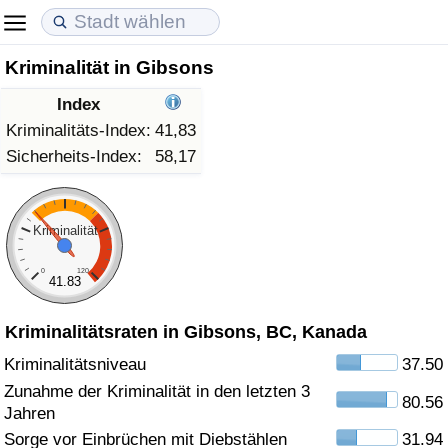
Kriminalität in Gibsons
Lebenshaltungskosten
Immobilienpreise
Lebensqualität
Index
Lebenshaltungskosten-Index (aktuell)
Immobilienpreis-Index (aktuell)
Lebensqualität-Index
Kriminalitäts-Index:
41,83
Sicherheits-Index:
58,17
Lebenshaltungskosten-Index
Immobilienpreis-Index
Lebensqualität-Index (aktuell)
Lebenshaltungskosten-Index nach Land
Immobilienpreis-Index nach Land
Lebensqualitätsindex nach Land
Kriminalität
0
120
in Akaba
Kriminalität
41.83
Kriminalitätsraten in Gibsons, BC, Kanada
Kriminalitäts-Index (aktuell)
Kriminalitätsniveau
37.50
Kriminalitäts-Index
Zunahme der Kriminalität in den letzten 3
80.56
Jahren
Kriminalitätsindex nach Land
Sorge vor Einbrüchen mit Diebstählen
31.94