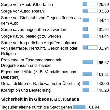
Sorge vor (Raub-)Überfällen
26.39
Gesundheitsversorgung
Sorge vor Autodiebstahl
33.33
Sorge vor Diebstahl von Gegenständen aus
44.44
Gesundheitsversorgungs-Index (aktuell)
dem Auto
Sorge davor, angegriffen zu werden
31.94
Gesundheitsversorgungs-Index
Sorge davor, beleidigt zu werden
44.44
Sorge vor körperlichen Angriffen aufgrund
Gesundheitsversorgungs-Index nach Land
von Hautfarbe, Herkunft, Geschlecht oder
31.94
Religion
Umweltverschmutzung
Probleme im Zusammenhang mit
66.67
Drogenkonsum und -handel
Umweltverschmutzungs-Index (aktuell)
Eigentumsdelikte (z. B. Vandalismus und
61.11
Diebstahl)
Gewaltdelikte (z. B. (bewaffnete) Überfälle)
43.06
Verschmutzungsindex
Korruption und Bestechung
40.28
Umweltverschmutzungs-Index nach Land
Sicherheit in in Gibsons, BC, Kanada
Tagsüber alleine durch die Stadt gehen
81.94
Verkehr