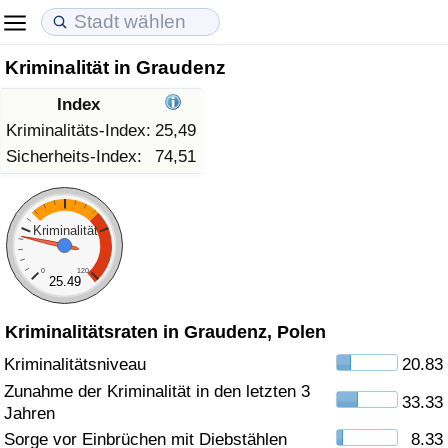
Kriminalität in Graudenz
Lebenshaltungskosten
Immobilienpreise
Lebensqualität
Index
Lebenshaltungskosten-Index (aktuell)
Immobilienpreis-Index (aktuell)
Lebensqualität-Index
Kriminalitäts-Index:
25,49
Sicherheits-Index:
74,51
Lebenshaltungskosten-Index
Immobilienpreis-Index
Lebensqualität-Index (aktuell)
Lebenshaltungskosten-Index nach Land
Immobilienpreis-Index nach Land
Lebensqualitätsindex nach Land
Kriminalität
0
120
in Akaba
Kriminalität
25.49
Kriminalitätsraten in Graudenz, Polen
Kriminalitäts-Index (aktuell)
Kriminalitätsniveau
20.83
Kriminalitäts-Index
Zunahme der Kriminalität in den letzten 3
33.33
Jahren
Kriminalitätsindex nach Land
Sorge vor Einbrüchen mit Diebstählen
8.33