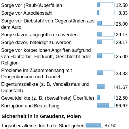
Sorge vor (Raub-)Überfällen
12.50
Gesundheitsversorgung
Sorge vor Autodiebstahl
8.33
Sorge vor Diebstahl von Gegenständen aus
25.00
Gesundheitsversorgungs-Index (aktuell)
dem Auto
Sorge davor, angegriffen zu werden
29.17
Gesundheitsversorgungs-Index
Sorge davor, beleidigt zu werden
29.17
Sorge vor körperlichen Angriffen aufgrund
Gesundheitsversorgungs-Index nach Land
von Hautfarbe, Herkunft, Geschlecht oder
25.00
Religion
Umweltverschmutzung
Probleme im Zusammenhang mit
33.33
Drogenkonsum und -handel
Umweltverschmutzungs-Index (aktuell)
Eigentumsdelikte (z. B. Vandalismus und
41.67
Diebstahl)
Gewaltdelikte (z. B. (bewaffnete) Überfälle)
12.50
Verschmutzungsindex
Korruption und Bestechung
66.67
Umweltverschmutzungs-Index nach Land
Sicherheit in in Graudenz, Polen
Tagsüber alleine durch die Stadt gehen
87.50
Verkehr