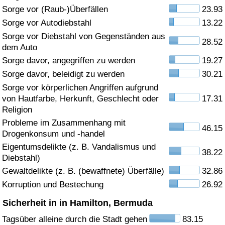
Sorge vor (Raub-)Überfällen
23.93
Gesundheitsversorgung
Sorge vor Autodiebstahl
13.22
Sorge vor Diebstahl von Gegenständen aus
28.52
Gesundheitsversorgungs-Index (aktuell)
dem Auto
Sorge davor, angegriffen zu werden
19.27
Gesundheitsversorgungs-Index
Sorge davor, beleidigt zu werden
30.21
Sorge vor körperlichen Angriffen aufgrund
Gesundheitsversorgungs-Index nach Land
von Hautfarbe, Herkunft, Geschlecht oder
17.31
Religion
Umweltverschmutzung
Probleme im Zusammenhang mit
46.15
Drogenkonsum und -handel
Umweltverschmutzungs-Index (aktuell)
Eigentumsdelikte (z. B. Vandalismus und
38.22
Diebstahl)
Gewaltdelikte (z. B. (bewaffnete) Überfälle)
32.86
Verschmutzungsindex
Korruption und Bestechung
26.92
Umweltverschmutzungs-Index nach Land
Sicherheit in in Hamilton, Bermuda
Tagsüber alleine durch die Stadt gehen
83.15
Verkehr