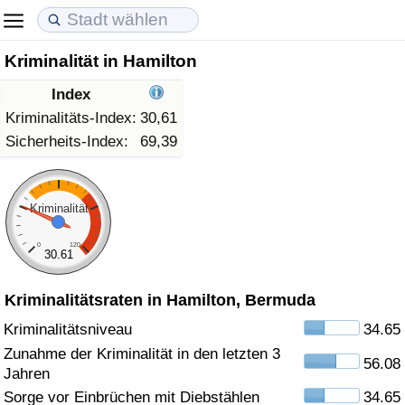
Kriminalität in Hamilton
Lebenshaltungskosten
Immobilienpreise
Lebensqualität
Index
Lebenshaltungskosten-Index (aktuell)
Immobilienpreis-Index (aktuell)
Lebensqualität-Index
Kriminalitäts-Index:
30,61
Sicherheits-Index:
69,39
Lebenshaltungskosten-Index
Immobilienpreis-Index
Lebensqualität-Index (aktuell)
Lebenshaltungskosten-Index nach Land
Immobilienpreis-Index nach Land
Lebensqualitätsindex nach Land
Kriminalität
0
120
in Akaba
Kriminalität
30.61
Kriminalitätsraten in Hamilton, Bermuda
Kriminalitäts-Index (aktuell)
Kriminalitätsniveau
34.65
Kriminalitäts-Index
Zunahme der Kriminalität in den letzten 3
56.08
Jahren
Kriminalitätsindex nach Land
Sorge vor Einbrüchen mit Diebstählen
34.65