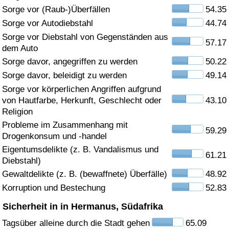
Sorge vor (Raub-)Überfällen
54.35
Gesundheitsversorgung
Sorge vor Autodiebstahl
44.74
Sorge vor Diebstahl von Gegenständen aus
57.17
Gesundheitsversorgungs-Index (aktuell)
dem Auto
Sorge davor, angegriffen zu werden
50.22
Gesundheitsversorgungs-Index
Sorge davor, beleidigt zu werden
49.14
Sorge vor körperlichen Angriffen aufgrund
Gesundheitsversorgungs-Index nach Land
von Hautfarbe, Herkunft, Geschlecht oder
43.10
Religion
Umweltverschmutzung
Probleme im Zusammenhang mit
59.29
Drogenkonsum und -handel
Umweltverschmutzungs-Index (aktuell)
Eigentumsdelikte (z. B. Vandalismus und
61.21
Diebstahl)
Gewaltdelikte (z. B. (bewaffnete) Überfälle)
48.92
Verschmutzungsindex
Korruption und Bestechung
52.83
Umweltverschmutzungs-Index nach Land
Sicherheit in in Hermanus, Südafrika
Tagsüber alleine durch die Stadt gehen
65.09
Verkehr