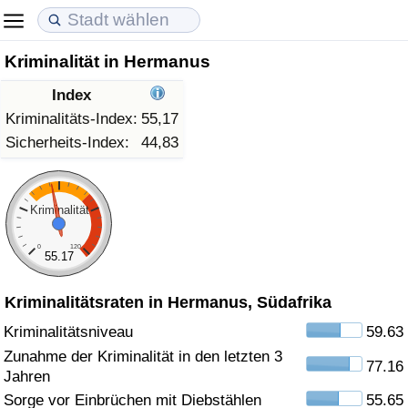
Kriminalität in Hermanus
Lebenshaltungskosten
Immobilienpreise
Lebensqualität
Index
Lebenshaltungskosten-Index (aktuell)
Immobilienpreis-Index (aktuell)
Lebensqualität-Index
Kriminalitäts-Index:
55,17
Sicherheits-Index:
44,83
Lebenshaltungskosten-Index
Immobilienpreis-Index
Lebensqualität-Index (aktuell)
Lebenshaltungskosten-Index nach Land
Immobilienpreis-Index nach Land
Lebensqualitätsindex nach Land
Kriminalität
0
120
in Akaba
Kriminalität
55.17
Kriminalitätsraten in Hermanus, Südafrika
Kriminalitäts-Index (aktuell)
Kriminalitätsniveau
59.63
Kriminalitäts-Index
Zunahme der Kriminalität in den letzten 3
77.16
Jahren
Kriminalitätsindex nach Land
Sorge vor Einbrüchen mit Diebstählen
55.65