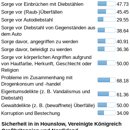
Sorge vor Einbrüchen mit Diebstählen
47.73
Gesundheitsversorgung
Sorge vor (Raub-)Überfällen
45.45
Sorge vor Autodiebstahl
29.55
Gesundheitsversorgungs-Index (aktuell)
Sorge vor Diebstahl von Gegenständen aus
38.64
dem Auto
Gesundheitsversorgungs-Index
Sorge davor, angegriffen zu werden
40.91
Sorge davor, beleidigt zu werden
36.36
Gesundheitsversorgungs-Index nach Land
Sorge vor körperlichen Angriffen aufgrund
von Hautfarbe, Herkunft, Geschlecht oder
50.00
Umweltverschmutzung
Religion
Probleme im Zusammenhang mit
68.18
Drogenkonsum und -handel
Umweltverschmutzungs-Index (aktuell)
Eigentumsdelikte (z. B. Vandalismus und
61.36
Diebstahl)
Verschmutzungsindex
Gewaltdelikte (z. B. (bewaffnete) Überfälle)
50.00
Korruption und Bestechung
34.09
Umweltverschmutzungs-Index nach Land
Sicherheit in in Hounslow, Vereinigte Königreich
Verkehr