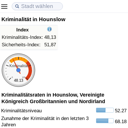
Kriminalität in Hounslow
Lebenshaltungskosten
Immobilienpreise
Lebensqualität
Index
Lebenshaltungskosten-Index (aktuell)
Immobilienpreis-Index (aktuell)
Lebensqualität-Index
Kriminalitäts-Index:
48,13
Sicherheits-Index:
51,87
Lebenshaltungskosten-Index
Immobilienpreis-Index
Lebensqualität-Index (aktuell)
Lebenshaltungskosten-Index nach Land
Immobilienpreis-Index nach Land
Lebensqualitätsindex nach Land
Kriminalität
0
120
in Akaba
Kriminalität
48.13
Kriminalitätsraten in Hounslow, Vereinigte
Kriminalitäts-Index (aktuell)
Königreich Großbritannien und Nordirland
Kriminalitäts-Index
Kriminalitätsniveau
52.27
Zunahme der Kriminalität in den letzten 3
68.18
Kriminalitätsindex nach Land
Jahren