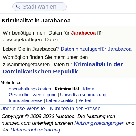
Kriminalität in Jarabacoa
Lebenshaltungskosten
Immobilienpreise
Lebensqualität
Wir benötigen mehr Daten für
Jarabacoa
für
Lebenshaltungskosten-Index (aktuell)
Immobilienpreis-Index (aktuell)
Lebensqualität-Index
aussagekräftigere Daten.
Leben Sie in
Jarabacoa
?
Daten hinzufügenfür Jarabacoa
Lebenshaltungskosten-Index
Immobilienpreis-Index
Lebensqualität-Index (aktuell)
Womöglich finden Sie mehr unter den
Kriminalität in der
zusammengefassten Daten für
Lebenshaltungskosten-Index nach Land
Immobilienpreis-Index nach Land
Lebensqualitätsindex nach Land
Dominikanischen Republik
Mehr Infos:
in Akaba
Kriminalität
Lebenshaltungskosten
|
Kriminalität
|
Klima
|
Gesundheitsversorgung
|
Umweltverschmutzung
Kriminalitäts-Index (aktuell)
|
Immobilienpreise
|
Lebensqualität
|
Verkehr
Über diese Website
Numbeo in der Presse
Kriminalitäts-Index
Copyright © 2009-2026 Numbeo. Die Nutzung von
numbeo.com unterliegt unseren
Nutzungsbedingungen
und
der
Datenschutzerklärung
Kriminalitätsindex nach Land