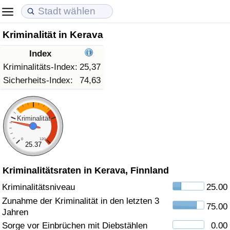
Kriminalität in Kerava
Lebenshaltungskosten
Immobilienpreise
Lebensqualität
Index
Lebenshaltungskosten-Index (aktuell)
Immobilienpreis-Index (aktuell)
Lebensqualität-Index
Kriminalitäts-Index:
25,37
Sicherheits-Index:
74,63
Lebenshaltungskosten-Index
Immobilienpreis-Index
Lebensqualität-Index (aktuell)
Lebenshaltungskosten-Index nach Land
Immobilienpreis-Index nach Land
Lebensqualitätsindex nach Land
Kriminalität
0
120
in Akaba
Kriminalität
25.37
Kriminalitätsraten in Kerava, Finnland
Kriminalitäts-Index (aktuell)
Kriminalitätsniveau
25.00
Kriminalitäts-Index
Zunahme der Kriminalität in den letzten 3
75.00
Jahren
Kriminalitätsindex nach Land
Sorge vor Einbrüchen mit Diebstählen
0.00