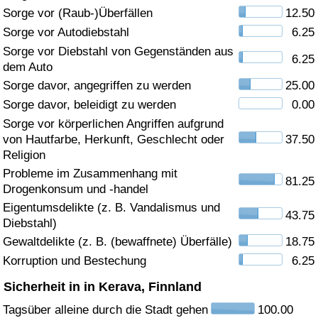
Sorge vor (Raub-)Überfällen
12.50
Gesundheitsversorgung
Sorge vor Autodiebstahl
6.25
Sorge vor Diebstahl von Gegenständen aus
6.25
Gesundheitsversorgungs-Index (aktuell)
dem Auto
Sorge davor, angegriffen zu werden
25.00
Gesundheitsversorgungs-Index
Sorge davor, beleidigt zu werden
0.00
Sorge vor körperlichen Angriffen aufgrund
Gesundheitsversorgungs-Index nach Land
von Hautfarbe, Herkunft, Geschlecht oder
37.50
Religion
Umweltverschmutzung
Probleme im Zusammenhang mit
81.25
Drogenkonsum und -handel
Umweltverschmutzungs-Index (aktuell)
Eigentumsdelikte (z. B. Vandalismus und
43.75
Diebstahl)
Gewaltdelikte (z. B. (bewaffnete) Überfälle)
18.75
Verschmutzungsindex
Korruption und Bestechung
6.25
Umweltverschmutzungs-Index nach Land
Sicherheit in in Kerava, Finnland
Tagsüber alleine durch die Stadt gehen
100.00
Verkehr