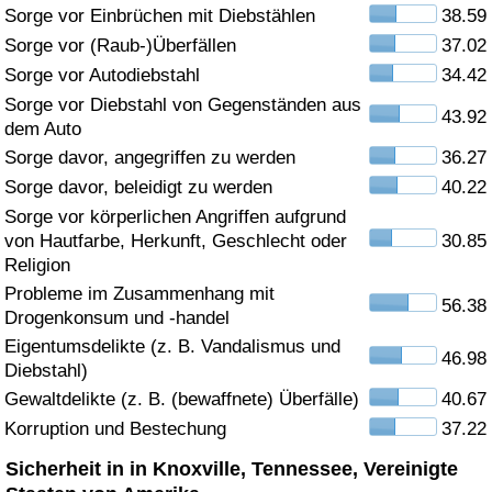
Sorge vor Einbrüchen mit Diebstählen
38.59
Gesundheitsversorgung
Sorge vor (Raub-)Überfällen
37.02
Sorge vor Autodiebstahl
34.42
Gesundheitsversorgungs-Index (aktuell)
Sorge vor Diebstahl von Gegenständen aus
43.92
dem Auto
Gesundheitsversorgungs-Index
Sorge davor, angegriffen zu werden
36.27
Sorge davor, beleidigt zu werden
40.22
Gesundheitsversorgungs-Index nach Land
Sorge vor körperlichen Angriffen aufgrund
von Hautfarbe, Herkunft, Geschlecht oder
30.85
Umweltverschmutzung
Religion
Probleme im Zusammenhang mit
56.38
Drogenkonsum und -handel
Umweltverschmutzungs-Index (aktuell)
Eigentumsdelikte (z. B. Vandalismus und
46.98
Diebstahl)
Verschmutzungsindex
Gewaltdelikte (z. B. (bewaffnete) Überfälle)
40.67
Korruption und Bestechung
37.22
Umweltverschmutzungs-Index nach Land
Sicherheit in in Knoxville, Tennessee, Vereinigte
Verkehr