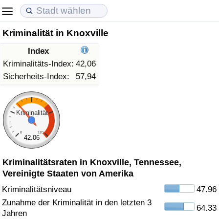
Kriminalität in Knoxville
Lebenshaltungskosten
Immobilienpreise
Lebensqualität
Index
Lebenshaltungskosten-Index (aktuell)
Immobilienpreis-Index (aktuell)
Lebensqualität-Index
Kriminalitäts-Index:
42,06
Sicherheits-Index:
57,94
Lebenshaltungskosten-Index
Immobilienpreis-Index
Lebensqualität-Index (aktuell)
Lebenshaltungskosten-Index nach Land
Immobilienpreis-Index nach Land
Lebensqualitätsindex nach Land
Kriminalität
0
120
in Akaba
Kriminalität
42.06
Kriminalitätsraten in Knoxville, Tennessee,
Kriminalitäts-Index (aktuell)
Vereinigte Staaten von Amerika
Kriminalitäts-Index
Kriminalitätsniveau
47.96
Zunahme der Kriminalität in den letzten 3
64.33
Kriminalitätsindex nach Land
Jahren