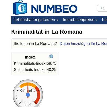
Lebenshaltungskosten
Immobilienpreise
Le
Kriminalität in La Romana
Sie leben in La Romana?
Daten hinzufügen für La R
Index
Kriminalitäts-Index:
59,75
Sicherheits-Index:
40,25
Kriminalität
0
120
59.75