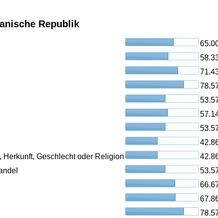
kanische Republik
65.0
58.3
71.4
78.5
53.5
57.1
53.5
42.8
, Herkunft, Geschlecht oder Religion
42.8
andel
53.5
66.6
67.8
78.5