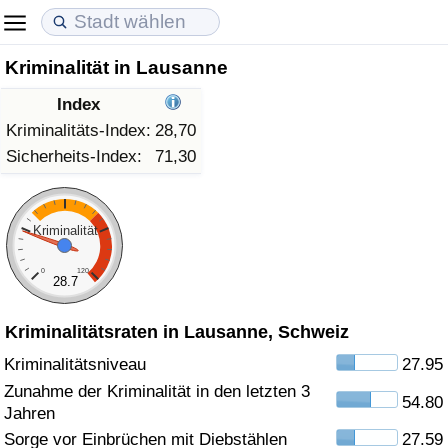
Kriminalität in Lausanne
Lebenshaltungskosten
Immobilienpreise
Lebensqualität
Index
Lebenshaltungskosten-Index (aktuell)
Immobilienpreis-Index (aktuell)
Lebensqualität-Index
Kriminalitäts-Index:
28,70
Sicherheits-Index:
71,30
Lebenshaltungskosten-Index
Immobilienpreis-Index
Lebensqualität-Index (aktuell)
Lebenshaltungskosten-Index nach Land
Immobilienpreis-Index nach Land
Lebensqualitätsindex nach Land
Kriminalität
0
120
in Akaba
Kriminalität
28.7
Kriminalitätsraten in Lausanne, Schweiz
Kriminalitäts-Index (aktuell)
Kriminalitätsniveau
27.95
Kriminalitäts-Index
Zunahme der Kriminalität in den letzten 3
54.80
Jahren
Kriminalitätsindex nach Land
Sorge vor Einbrüchen mit Diebstählen
27.59