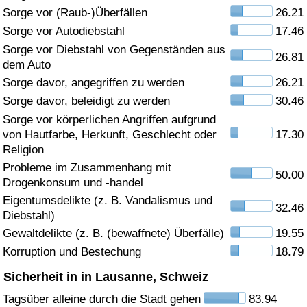
Sorge vor (Raub-)Überfällen
26.21
Gesundheitsversorgung
Sorge vor Autodiebstahl
17.46
Sorge vor Diebstahl von Gegenständen aus
26.81
Gesundheitsversorgungs-Index (aktuell)
dem Auto
Sorge davor, angegriffen zu werden
26.21
Gesundheitsversorgungs-Index
Sorge davor, beleidigt zu werden
30.46
Sorge vor körperlichen Angriffen aufgrund
Gesundheitsversorgungs-Index nach Land
von Hautfarbe, Herkunft, Geschlecht oder
17.30
Religion
Umweltverschmutzung
Probleme im Zusammenhang mit
50.00
Drogenkonsum und -handel
Umweltverschmutzungs-Index (aktuell)
Eigentumsdelikte (z. B. Vandalismus und
32.46
Diebstahl)
Gewaltdelikte (z. B. (bewaffnete) Überfälle)
19.55
Verschmutzungsindex
Korruption und Bestechung
18.79
Umweltverschmutzungs-Index nach Land
Sicherheit in in Lausanne, Schweiz
Tagsüber alleine durch die Stadt gehen
83.94
Verkehr