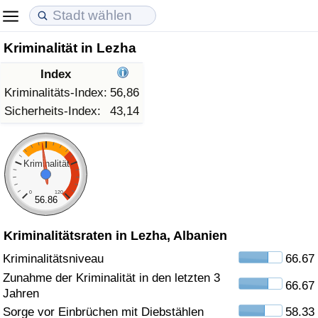
Kriminalität in Lezha
Lebenshaltungskosten
Immobilienpreise
Lebensqualität
Index
Lebenshaltungskosten-Index (aktuell)
Immobilienpreis-Index (aktuell)
Lebensqualität-Index
Kriminalitäts-Index:
56,86
Sicherheits-Index:
43,14
Lebenshaltungskosten-Index
Immobilienpreis-Index
Lebensqualität-Index (aktuell)
Lebenshaltungskosten-Index nach Land
Immobilienpreis-Index nach Land
Lebensqualitätsindex nach Land
Kriminalität
0
120
in Akaba
Kriminalität
56.86
Kriminalitätsraten in Lezha, Albanien
Kriminalitäts-Index (aktuell)
Kriminalitätsniveau
66.67
Kriminalitäts-Index
Zunahme der Kriminalität in den letzten 3
66.67
Jahren
Kriminalitätsindex nach Land
Sorge vor Einbrüchen mit Diebstählen
58.33