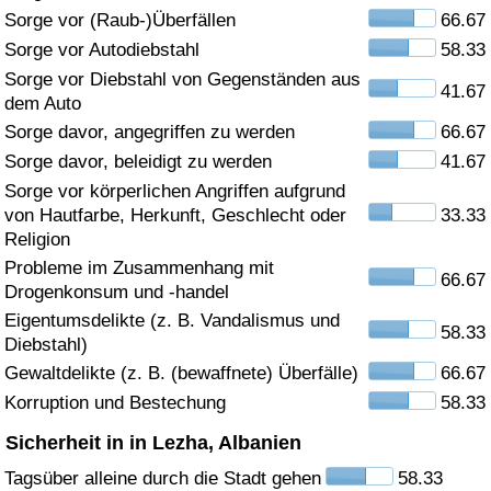
Sorge vor (Raub-)Überfällen
66.67
Gesundheitsversorgung
Sorge vor Autodiebstahl
58.33
Sorge vor Diebstahl von Gegenständen aus
41.67
Gesundheitsversorgungs-Index (aktuell)
dem Auto
Sorge davor, angegriffen zu werden
66.67
Gesundheitsversorgungs-Index
Sorge davor, beleidigt zu werden
41.67
Sorge vor körperlichen Angriffen aufgrund
Gesundheitsversorgungs-Index nach Land
von Hautfarbe, Herkunft, Geschlecht oder
33.33
Religion
Umweltverschmutzung
Probleme im Zusammenhang mit
66.67
Drogenkonsum und -handel
Umweltverschmutzungs-Index (aktuell)
Eigentumsdelikte (z. B. Vandalismus und
58.33
Diebstahl)
Gewaltdelikte (z. B. (bewaffnete) Überfälle)
66.67
Verschmutzungsindex
Korruption und Bestechung
58.33
Umweltverschmutzungs-Index nach Land
Sicherheit in in Lezha, Albanien
Tagsüber alleine durch die Stadt gehen
58.33
Verkehr