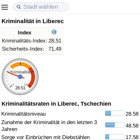
Kriminalität in Liberec
Lebenshaltungskosten
Immobilienpreise
Lebensqualität
Index
Lebenshaltungskosten-Index (aktuell)
Immobilienpreis-Index (aktuell)
Lebensqualität-Index
Kriminalitäts-Index:
28,51
Sicherheits-Index:
71,49
Lebenshaltungskosten-Index
Immobilienpreis-Index
Lebensqualität-Index (aktuell)
Lebenshaltungskosten-Index nach Land
Immobilienpreis-Index nach Land
Lebensqualitätsindex nach Land
Kriminalität
0
120
in Akaba
Kriminalität
28.51
Kriminalitätsraten in Liberec, Tschechien
Kriminalitäts-Index (aktuell)
Kriminalitätsniveau
28.58
Kriminalitäts-Index
Zunahme der Kriminalität in den letzten 3
48.58
Jahren
Kriminalitätsindex nach Land
Sorge vor Einbrüchen mit Diebstählen
17.58