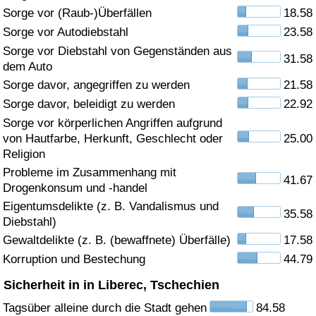
Sorge vor (Raub-)Überfällen
18.58
Gesundheitsversorgung
Sorge vor Autodiebstahl
23.58
Sorge vor Diebstahl von Gegenständen aus
31.58
Gesundheitsversorgungs-Index (aktuell)
dem Auto
Sorge davor, angegriffen zu werden
21.58
Gesundheitsversorgungs-Index
Sorge davor, beleidigt zu werden
22.92
Sorge vor körperlichen Angriffen aufgrund
Gesundheitsversorgungs-Index nach Land
von Hautfarbe, Herkunft, Geschlecht oder
25.00
Religion
Umweltverschmutzung
Probleme im Zusammenhang mit
41.67
Drogenkonsum und -handel
Umweltverschmutzungs-Index (aktuell)
Eigentumsdelikte (z. B. Vandalismus und
35.58
Diebstahl)
Gewaltdelikte (z. B. (bewaffnete) Überfälle)
17.58
Verschmutzungsindex
Korruption und Bestechung
44.79
Umweltverschmutzungs-Index nach Land
Sicherheit in in Liberec, Tschechien
Tagsüber alleine durch die Stadt gehen
84.58
Verkehr