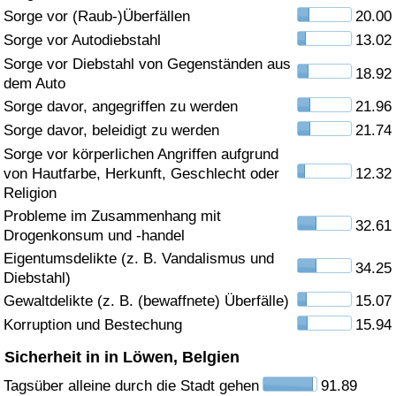
Sorge vor (Raub-)Überfällen
20.00
Gesundheitsversorgung
Sorge vor Autodiebstahl
13.02
Sorge vor Diebstahl von Gegenständen aus
18.92
Gesundheitsversorgungs-Index (aktuell)
dem Auto
Sorge davor, angegriffen zu werden
21.96
Gesundheitsversorgungs-Index
Sorge davor, beleidigt zu werden
21.74
Sorge vor körperlichen Angriffen aufgrund
Gesundheitsversorgungs-Index nach Land
von Hautfarbe, Herkunft, Geschlecht oder
12.32
Religion
Umweltverschmutzung
Probleme im Zusammenhang mit
32.61
Drogenkonsum und -handel
Umweltverschmutzungs-Index (aktuell)
Eigentumsdelikte (z. B. Vandalismus und
34.25
Diebstahl)
Gewaltdelikte (z. B. (bewaffnete) Überfälle)
15.07
Verschmutzungsindex
Korruption und Bestechung
15.94
Umweltverschmutzungs-Index nach Land
Sicherheit in in Löwen, Belgien
Tagsüber alleine durch die Stadt gehen
91.89
Verkehr