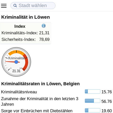
Kriminalität in Löwen
Lebenshaltungskosten
Immobilienpreise
Lebensqualität
Index
Lebenshaltungskosten-Index (aktuell)
Immobilienpreis-Index (aktuell)
Lebensqualität-Index
Kriminalitäts-Index:
21,31
Sicherheits-Index:
78,69
Lebenshaltungskosten-Index
Immobilienpreis-Index
Lebensqualität-Index (aktuell)
Lebenshaltungskosten-Index nach Land
Immobilienpreis-Index nach Land
Lebensqualitätsindex nach Land
Kriminalität
0
120
in Akaba
Kriminalität
21.31
Kriminalitätsraten in Löwen, Belgien
Kriminalitäts-Index (aktuell)
Kriminalitätsniveau
15.76
Kriminalitäts-Index
Zunahme der Kriminalität in den letzten 3
56.76
Jahren
Kriminalitätsindex nach Land
Sorge vor Einbrüchen mit Diebstählen
19.60