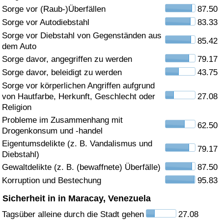
Sorge vor (Raub-)Überfällen
87.50
Gesundheitsversorgung
Sorge vor Autodiebstahl
83.33
Sorge vor Diebstahl von Gegenständen aus
85.42
Gesundheitsversorgungs-Index (aktuell)
dem Auto
Sorge davor, angegriffen zu werden
79.17
Gesundheitsversorgungs-Index
Sorge davor, beleidigt zu werden
43.75
Sorge vor körperlichen Angriffen aufgrund
Gesundheitsversorgungs-Index nach Land
von Hautfarbe, Herkunft, Geschlecht oder
27.08
Religion
Umweltverschmutzung
Probleme im Zusammenhang mit
62.50
Drogenkonsum und -handel
Umweltverschmutzungs-Index (aktuell)
Eigentumsdelikte (z. B. Vandalismus und
79.17
Diebstahl)
Gewaltdelikte (z. B. (bewaffnete) Überfälle)
87.50
Verschmutzungsindex
Korruption und Bestechung
95.83
Umweltverschmutzungs-Index nach Land
Sicherheit in in Maracay, Venezuela
Tagsüber alleine durch die Stadt gehen
27.08
Verkehr