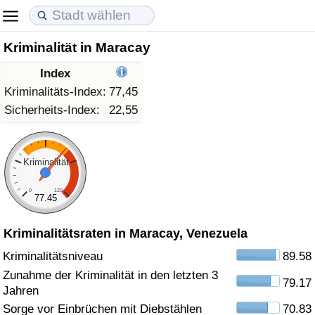
Kriminalität in Maracay
Lebenshaltungskosten
Immobilienpreise
Lebensqualität
Index
Lebenshaltungskosten-Index (aktuell)
Immobilienpreis-Index (aktuell)
Lebensqualität-Index
Kriminalitäts-Index:
77,45
Sicherheits-Index:
22,55
Lebenshaltungskosten-Index
Immobilienpreis-Index
Lebensqualität-Index (aktuell)
Lebenshaltungskosten-Index nach Land
Immobilienpreis-Index nach Land
Lebensqualitätsindex nach Land
Kriminalität
0
120
in Akaba
Kriminalität
77.45
Kriminalitätsraten in Maracay, Venezuela
Kriminalitäts-Index (aktuell)
Kriminalitätsniveau
89.58
Kriminalitäts-Index
Zunahme der Kriminalität in den letzten 3
79.17
Jahren
Kriminalitätsindex nach Land
Sorge vor Einbrüchen mit Diebstählen
70.83