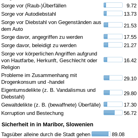
Sorge vor (Raub-)Überfällen
9.72
Gesundheitsversorgung
Sorge vor Autodiebstahl
13.73
Sorge vor Diebstahl von Gegenständen aus
21.53
Gesundheitsversorgungs-Index (aktuell)
dem Auto
Sorge davor, angegriffen zu werden
17.55
Gesundheitsversorgungs-Index
Sorge davor, beleidigt zu werden
21.27
Sorge vor körperlichen Angriffen aufgrund
Gesundheitsversorgungs-Index nach Land
von Hautfarbe, Herkunft, Geschlecht oder
16.42
Religion
Umweltverschmutzung
Probleme im Zusammenhang mit
29.10
Drogenkonsum und -handel
Umweltverschmutzungs-Index (aktuell)
Eigentumsdelikte (z. B. Vandalismus und
29.80
Diebstahl)
Gewaltdelikte (z. B. (bewaffnete) Überfälle)
17.30
Verschmutzungsindex
Korruption und Bestechung
56.72
Umweltverschmutzungs-Index nach Land
Sicherheit in in Maribor, Slowenien
Tagsüber alleine durch die Stadt gehen
89.08
Verkehr