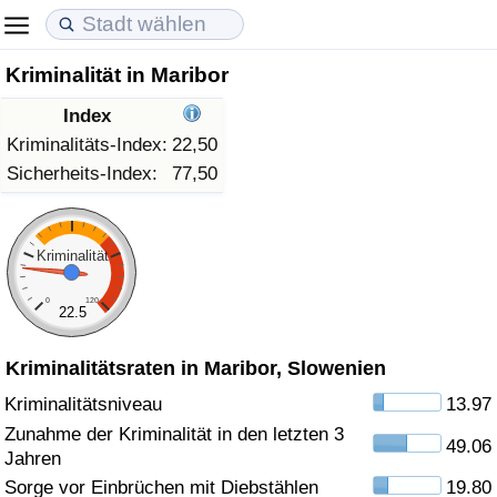
Kriminalität in Maribor
Lebenshaltungskosten
Immobilienpreise
Lebensqualität
Index
Lebenshaltungskosten-Index (aktuell)
Immobilienpreis-Index (aktuell)
Lebensqualität-Index
Kriminalitäts-Index:
22,50
Sicherheits-Index:
77,50
Lebenshaltungskosten-Index
Immobilienpreis-Index
Lebensqualität-Index (aktuell)
Lebenshaltungskosten-Index nach Land
Immobilienpreis-Index nach Land
Lebensqualitätsindex nach Land
Kriminalität
0
120
in Akaba
Kriminalität
22.5
Kriminalitätsraten in Maribor, Slowenien
Kriminalitäts-Index (aktuell)
Kriminalitätsniveau
13.97
Kriminalitäts-Index
Zunahme der Kriminalität in den letzten 3
49.06
Jahren
Kriminalitätsindex nach Land
Sorge vor Einbrüchen mit Diebstählen
19.80