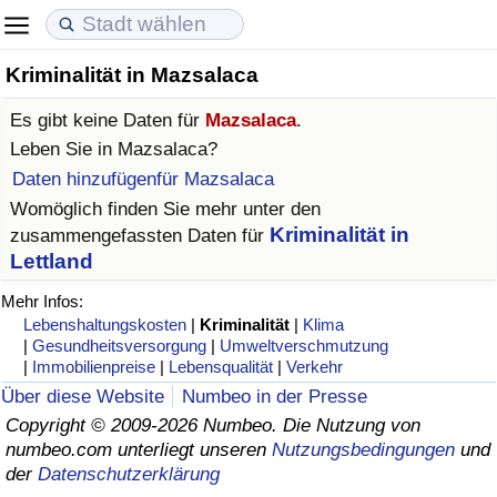
Kriminalität in Mazsalaca
Lebenshaltungskosten
Immobilienpreise
Lebensqualität
Es gibt keine Daten für
Mazsalaca
.
Lebenshaltungskosten-Index (aktuell)
Immobilienpreis-Index (aktuell)
Lebensqualität-Index
Leben Sie in
Mazsalaca
?
Daten hinzufügenfür Mazsalaca
Lebenshaltungskosten-Index
Immobilienpreis-Index
Lebensqualität-Index (aktuell)
Womöglich finden Sie mehr unter den
Kriminalität in
zusammengefassten Daten für
Lebenshaltungskosten-Index nach Land
Immobilienpreis-Index nach Land
Lebensqualitätsindex nach Land
Lettland
Mehr Infos:
in Akaba
Kriminalität
Lebenshaltungskosten
|
Kriminalität
|
Klima
|
Gesundheitsversorgung
|
Umweltverschmutzung
Kriminalitäts-Index (aktuell)
|
Immobilienpreise
|
Lebensqualität
|
Verkehr
Über diese Website
Numbeo in der Presse
Kriminalitäts-Index
Copyright © 2009-2026 Numbeo. Die Nutzung von
numbeo.com unterliegt unseren
Nutzungsbedingungen
und
der
Datenschutzerklärung
Kriminalitätsindex nach Land