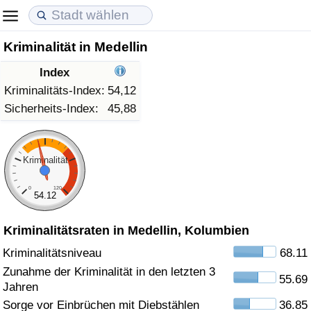
Kriminalität in Medellin
Lebenshaltungskosten
Immobilienpreise
Lebensqualität
Index
Lebenshaltungskosten-Index (aktuell)
Immobilienpreis-Index (aktuell)
Lebensqualität-Index
Kriminalitäts-Index:
54,12
Sicherheits-Index:
45,88
Lebenshaltungskosten-Index
Immobilienpreis-Index
Lebensqualität-Index (aktuell)
Lebenshaltungskosten-Index nach Land
Immobilienpreis-Index nach Land
Lebensqualitätsindex nach Land
Kriminalität
0
120
in Akaba
Kriminalität
54.12
Kriminalitätsraten in Medellin, Kolumbien
Kriminalitäts-Index (aktuell)
Kriminalitätsniveau
68.11
Kriminalitäts-Index
Zunahme der Kriminalität in den letzten 3
55.69
Jahren
Kriminalitätsindex nach Land
Sorge vor Einbrüchen mit Diebstählen
36.85