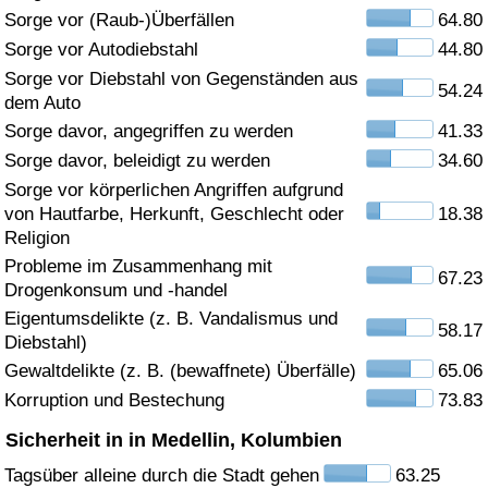
Sorge vor (Raub-)Überfällen
64.80
Gesundheitsversorgung
Sorge vor Autodiebstahl
44.80
Sorge vor Diebstahl von Gegenständen aus
54.24
Gesundheitsversorgungs-Index (aktuell)
dem Auto
Sorge davor, angegriffen zu werden
41.33
Gesundheitsversorgungs-Index
Sorge davor, beleidigt zu werden
34.60
Sorge vor körperlichen Angriffen aufgrund
Gesundheitsversorgungs-Index nach Land
von Hautfarbe, Herkunft, Geschlecht oder
18.38
Religion
Umweltverschmutzung
Probleme im Zusammenhang mit
67.23
Drogenkonsum und -handel
Umweltverschmutzungs-Index (aktuell)
Eigentumsdelikte (z. B. Vandalismus und
58.17
Diebstahl)
Gewaltdelikte (z. B. (bewaffnete) Überfälle)
65.06
Verschmutzungsindex
Korruption und Bestechung
73.83
Umweltverschmutzungs-Index nach Land
Sicherheit in in Medellin, Kolumbien
Tagsüber alleine durch die Stadt gehen
63.25
Verkehr