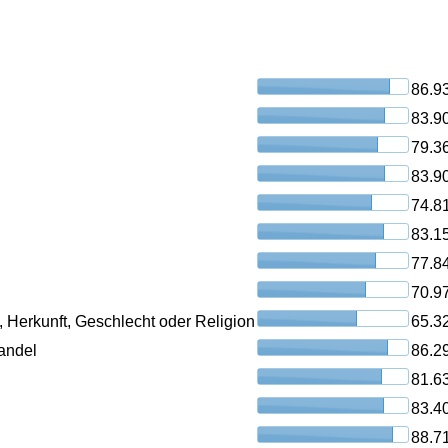
86.9
83.9
79.3
83.9
74.8
83.1
77.8
70.9
, Herkunft, Geschlecht oder Religion
65.3
andel
86.2
81.6
83.4
88.7