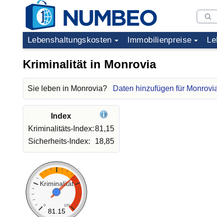
Lebenshaltungskosten
Immobilienpreise
Le
Kriminalität in Monrovia
Sie leben in Monrovia?
Daten hinzufügen für Monrovi
Index
Kriminalitäts-Index:
81,15
Sicherheits-Index:
18,85
Kriminalität
0
120
81.15