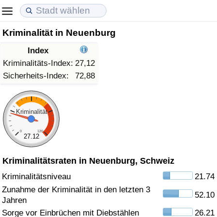
Kriminalität in Neuenburg
Lebenshaltungskosten
Immobilienpreise
Lebensqualität
Index
Lebenshaltungskosten-Index (aktuell)
Immobilienpreis-Index (aktuell)
Lebensqualität-Index
Kriminalitäts-Index:
27,12
Sicherheits-Index:
72,88
Lebenshaltungskosten-Index
Immobilienpreis-Index
Lebensqualität-Index (aktuell)
Lebenshaltungskosten-Index nach Land
Immobilienpreis-Index nach Land
Lebensqualitätsindex nach Land
Kriminalität
0
120
in Akaba
Kriminalität
27.12
Kriminalitätsraten in Neuenburg, Schweiz
Kriminalitäts-Index (aktuell)
Kriminalitätsniveau
21.74
Kriminalitäts-Index
Zunahme der Kriminalität in den letzten 3
52.10
Jahren
Kriminalitätsindex nach Land
Sorge vor Einbrüchen mit Diebstählen
26.21