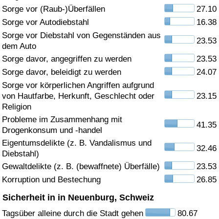
Sorge vor (Raub-)Überfällen
27.10
Gesundheitsversorgung
Sorge vor Autodiebstahl
16.38
Sorge vor Diebstahl von Gegenständen aus
23.53
Gesundheitsversorgungs-Index (aktuell)
dem Auto
Sorge davor, angegriffen zu werden
23.53
Gesundheitsversorgungs-Index
Sorge davor, beleidigt zu werden
24.07
Sorge vor körperlichen Angriffen aufgrund
Gesundheitsversorgungs-Index nach Land
von Hautfarbe, Herkunft, Geschlecht oder
23.15
Religion
Umweltverschmutzung
Probleme im Zusammenhang mit
41.35
Drogenkonsum und -handel
Umweltverschmutzungs-Index (aktuell)
Eigentumsdelikte (z. B. Vandalismus und
32.46
Diebstahl)
Gewaltdelikte (z. B. (bewaffnete) Überfälle)
23.53
Verschmutzungsindex
Korruption und Bestechung
26.85
Umweltverschmutzungs-Index nach Land
Sicherheit in in Neuenburg, Schweiz
Tagsüber alleine durch die Stadt gehen
80.67
Verkehr