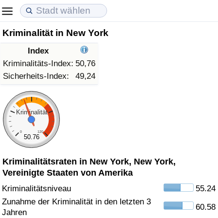
Kriminalität in New York
Lebenshaltungskosten
Immobilienpreise
Lebensqualität
Index
Lebenshaltungskosten-Index (aktuell)
Immobilienpreis-Index (aktuell)
Lebensqualität-Index
Kriminalitäts-Index:
50,76
Sicherheits-Index:
49,24
Lebenshaltungskosten-Index
Immobilienpreis-Index
Lebensqualität-Index (aktuell)
Lebenshaltungskosten-Index nach Land
Immobilienpreis-Index nach Land
Lebensqualitätsindex nach Land
Kriminalität
0
120
in Akaba
Kriminalität
50.76
Kriminalitätsraten in New York, New York,
Kriminalitäts-Index (aktuell)
Vereinigte Staaten von Amerika
Kriminalitäts-Index
Kriminalitätsniveau
55.24
Zunahme der Kriminalität in den letzten 3
60.58
Kriminalitätsindex nach Land
Jahren