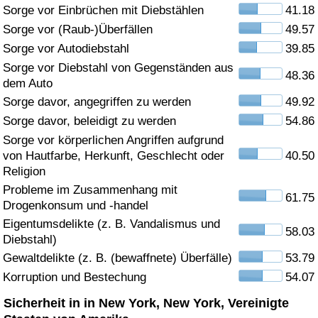
Sorge vor Einbrüchen mit Diebstählen
41.18
Gesundheitsversorgung
Sorge vor (Raub-)Überfällen
49.57
Sorge vor Autodiebstahl
39.85
Gesundheitsversorgungs-Index (aktuell)
Sorge vor Diebstahl von Gegenständen aus
48.36
dem Auto
Gesundheitsversorgungs-Index
Sorge davor, angegriffen zu werden
49.92
Sorge davor, beleidigt zu werden
54.86
Gesundheitsversorgungs-Index nach Land
Sorge vor körperlichen Angriffen aufgrund
von Hautfarbe, Herkunft, Geschlecht oder
40.50
Umweltverschmutzung
Religion
Probleme im Zusammenhang mit
61.75
Drogenkonsum und -handel
Umweltverschmutzungs-Index (aktuell)
Eigentumsdelikte (z. B. Vandalismus und
58.03
Diebstahl)
Verschmutzungsindex
Gewaltdelikte (z. B. (bewaffnete) Überfälle)
53.79
Korruption und Bestechung
54.07
Umweltverschmutzungs-Index nach Land
Sicherheit in in New York, New York, Vereinigte
Verkehr