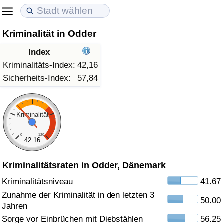
Kriminalität in Odder
Lebenshaltungskosten
Immobilienpreise
Lebensqualität
Index
Lebenshaltungskosten-Index (aktuell)
Immobilienpreis-Index (aktuell)
Lebensqualität-Index
Kriminalitäts-Index:
42,16
Sicherheits-Index:
57,84
Lebenshaltungskosten-Index
Immobilienpreis-Index
Lebensqualität-Index (aktuell)
Lebenshaltungskosten-Index nach Land
Immobilienpreis-Index nach Land
Lebensqualitätsindex nach Land
Kriminalität
0
120
in Akaba
Kriminalität
42.16
Kriminalitätsraten in Odder, Dänemark
Kriminalitäts-Index (aktuell)
Kriminalitätsniveau
41.67
Kriminalitäts-Index
Zunahme der Kriminalität in den letzten 3
50.00
Jahren
Kriminalitätsindex nach Land
Sorge vor Einbrüchen mit Diebstählen
56.25