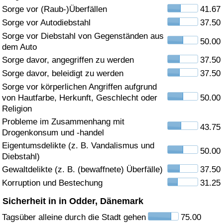
Sorge vor (Raub-)Überfällen
41.67
Gesundheitsversorgung
Sorge vor Autodiebstahl
37.50
Sorge vor Diebstahl von Gegenständen aus
50.00
Gesundheitsversorgungs-Index (aktuell)
dem Auto
Sorge davor, angegriffen zu werden
37.50
Gesundheitsversorgungs-Index
Sorge davor, beleidigt zu werden
37.50
Sorge vor körperlichen Angriffen aufgrund
Gesundheitsversorgungs-Index nach Land
von Hautfarbe, Herkunft, Geschlecht oder
50.00
Religion
Umweltverschmutzung
Probleme im Zusammenhang mit
43.75
Drogenkonsum und -handel
Umweltverschmutzungs-Index (aktuell)
Eigentumsdelikte (z. B. Vandalismus und
50.00
Diebstahl)
Gewaltdelikte (z. B. (bewaffnete) Überfälle)
37.50
Verschmutzungsindex
Korruption und Bestechung
31.25
Umweltverschmutzungs-Index nach Land
Sicherheit in in Odder, Dänemark
Tagsüber alleine durch die Stadt gehen
75.00
Verkehr