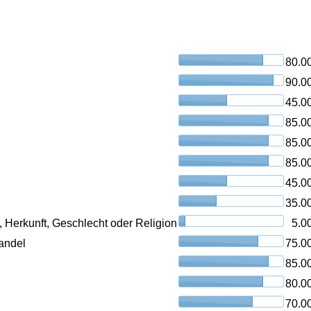
80.0
90.0
45.0
85.0
85.0
85.0
45.0
35.0
, Herkunft, Geschlecht oder Religion
5.0
andel
75.0
85.0
80.0
70.0