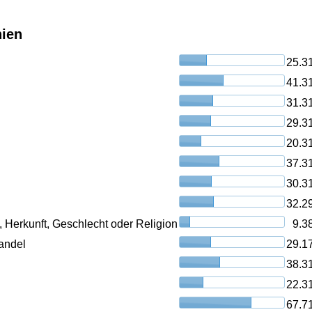
nien
25.3
41.3
31.3
29.3
20.3
37.3
30.3
32.2
, Herkunft, Geschlecht oder Religion
9.3
andel
29.1
38.3
22.3
67.7