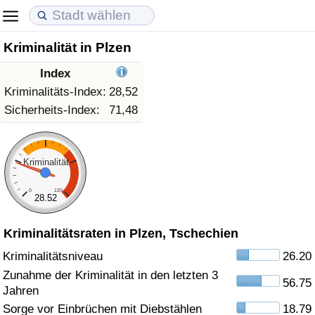
Kriminalität in Plzen
Lebenshaltungskosten
Immobilienpreise
Lebensqualität
Index
Lebenshaltungskosten-Index (aktuell)
Immobilienpreis-Index (aktuell)
Lebensqualität-Index
Kriminalitäts-Index:
28,52
Sicherheits-Index:
71,48
Lebenshaltungskosten-Index
Immobilienpreis-Index
Lebensqualität-Index (aktuell)
Lebenshaltungskosten-Index nach Land
Immobilienpreis-Index nach Land
Lebensqualitätsindex nach Land
Kriminalität
0
120
in Akaba
Kriminalität
28.52
Kriminalitätsraten in Plzen, Tschechien
Kriminalitäts-Index (aktuell)
Kriminalitätsniveau
26.20
Kriminalitäts-Index
Zunahme der Kriminalität in den letzten 3
56.75
Jahren
Kriminalitätsindex nach Land
Sorge vor Einbrüchen mit Diebstählen
18.79