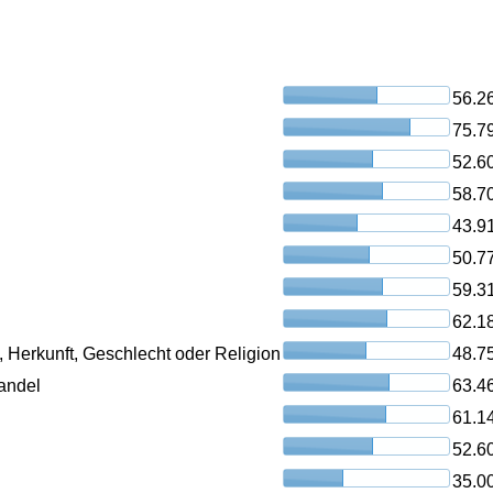
56.2
75.7
52.6
58.7
43.9
50.7
59.3
62.1
, Herkunft, Geschlecht oder Religion
48.7
andel
63.4
61.1
52.6
35.0