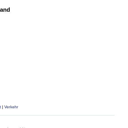
land
t
|
Verkehr