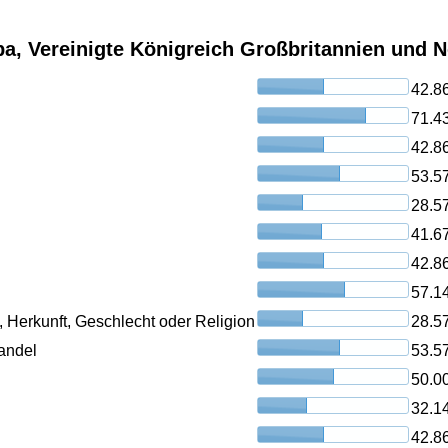
pa, Vereinigte Königreich Großbritannien und N
42.8
71.4
42.8
53.5
28.5
41.6
42.8
57.1
, Herkunft, Geschlecht oder Religion
28.5
andel
53.5
50.0
32.1
42.8