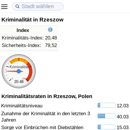
Kriminalität in Rzeszow
Lebenshaltungskosten
Immobilienpreise
Lebensqualität
Index
Lebenshaltungskosten-Index (aktuell)
Immobilienpreis-Index (aktuell)
Lebensqualität-Index
Kriminalitäts-Index:
20,48
Sicherheits-Index:
79,52
Lebenshaltungskosten-Index
Immobilienpreis-Index
Lebensqualität-Index (aktuell)
Lebenshaltungskosten-Index nach Land
Immobilienpreis-Index nach Land
Lebensqualitätsindex nach Land
Kriminalität
0
120
in Akaba
Kriminalität
20.48
Kriminalitätsraten in Rzeszow, Polen
Kriminalitäts-Index (aktuell)
Kriminalitätsniveau
12.03
Kriminalitäts-Index
Zunahme der Kriminalität in den letzten 3
40.03
Jahren
Kriminalitätsindex nach Land
Sorge vor Einbrüchen mit Diebstählen
15.03