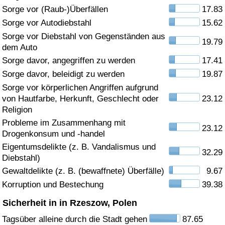
Sorge vor (Raub-)Überfällen
17.83
Gesundheitsversorgung
Sorge vor Autodiebstahl
15.62
Sorge vor Diebstahl von Gegenständen aus
19.79
Gesundheitsversorgungs-Index (aktuell)
dem Auto
Sorge davor, angegriffen zu werden
17.41
Gesundheitsversorgungs-Index
Sorge davor, beleidigt zu werden
19.87
Sorge vor körperlichen Angriffen aufgrund
Gesundheitsversorgungs-Index nach Land
von Hautfarbe, Herkunft, Geschlecht oder
23.12
Religion
Umweltverschmutzung
Probleme im Zusammenhang mit
23.12
Drogenkonsum und -handel
Umweltverschmutzungs-Index (aktuell)
Eigentumsdelikte (z. B. Vandalismus und
32.29
Diebstahl)
Gewaltdelikte (z. B. (bewaffnete) Überfälle)
9.67
Verschmutzungsindex
Korruption und Bestechung
39.38
Umweltverschmutzungs-Index nach Land
Sicherheit in in Rzeszow, Polen
Tagsüber alleine durch die Stadt gehen
87.65
Verkehr