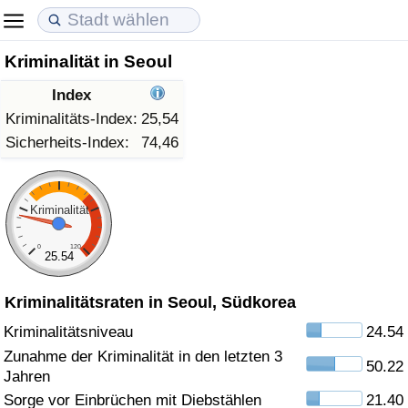
Kriminalität in Seoul
Lebenshaltungskosten
Immobilienpreise
Lebensqualität
Index
Lebenshaltungskosten-Index (aktuell)
Immobilienpreis-Index (aktuell)
Lebensqualität-Index
Kriminalitäts-Index:
25,54
Sicherheits-Index:
74,46
Lebenshaltungskosten-Index
Immobilienpreis-Index
Lebensqualität-Index (aktuell)
Lebenshaltungskosten-Index nach Land
Immobilienpreis-Index nach Land
Lebensqualitätsindex nach Land
Kriminalität
0
120
in Akaba
Kriminalität
25.54
Kriminalitätsraten in Seoul, Südkorea
Kriminalitäts-Index (aktuell)
Kriminalitätsniveau
24.54
Kriminalitäts-Index
Zunahme der Kriminalität in den letzten 3
50.22
Jahren
Kriminalitätsindex nach Land
Sorge vor Einbrüchen mit Diebstählen
21.40