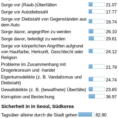
Sorge vor (Raub-)Überfällen
21.07
Gesundheitsversorgung
Sorge vor Autodiebstahl
17.77
Sorge vor Diebstahl von Gegenständen aus
19.74
Gesundheitsversorgungs-Index (aktuell)
dem Auto
Sorge davor, angegriffen zu werden
26.10
Gesundheitsversorgungs-Index
Sorge davor, beleidigt zu werden
29.61
Sorge vor körperlichen Angriffen aufgrund
Gesundheitsversorgungs-Index nach Land
von Hautfarbe, Herkunft, Geschlecht oder
24.12
Religion
Umweltverschmutzung
Probleme im Zusammenhang mit
21.79
Drogenkonsum und -handel
Umweltverschmutzungs-Index (aktuell)
Eigentumsdelikte (z. B. Vandalismus und
24.74
Diebstahl)
Gewaltdelikte (z. B. (bewaffnete) Überfälle)
23.65
Verschmutzungsindex
Korruption und Bestechung
36.97
Umweltverschmutzungs-Index nach Land
Sicherheit in in Seoul, Südkorea
Tagsüber alleine durch die Stadt gehen
82.90
Verkehr