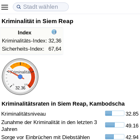
Kriminalität in Siem Reap
Lebenshaltungskosten
Immobilienpreise
Lebensqualität
Index
Lebenshaltungskosten-Index (aktuell)
Immobilienpreis-Index (aktuell)
Lebensqualität-Index
Kriminalitäts-Index:
32,36
Sicherheits-Index:
67,64
Lebenshaltungskosten-Index
Immobilienpreis-Index
Lebensqualität-Index (aktuell)
Lebenshaltungskosten-Index nach Land
Immobilienpreis-Index nach Land
Lebensqualitätsindex nach Land
Kriminalität
0
120
in Akaba
Kriminalität
32.36
Kriminalitätsraten in Siem Reap, Kambodscha
Kriminalitäts-Index (aktuell)
Kriminalitätsniveau
32.85
Kriminalitäts-Index
Zunahme der Kriminalität in den letzten 3
49.16
Jahren
Kriminalitätsindex nach Land
Sorge vor Einbrüchen mit Diebstählen
42.94