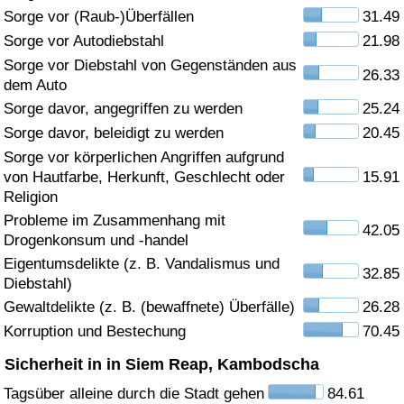
Sorge vor (Raub-)Überfällen
31.49
Gesundheitsversorgung
Sorge vor Autodiebstahl
21.98
Sorge vor Diebstahl von Gegenständen aus
26.33
Gesundheitsversorgungs-Index (aktuell)
dem Auto
Sorge davor, angegriffen zu werden
25.24
Gesundheitsversorgungs-Index
Sorge davor, beleidigt zu werden
20.45
Sorge vor körperlichen Angriffen aufgrund
Gesundheitsversorgungs-Index nach Land
von Hautfarbe, Herkunft, Geschlecht oder
15.91
Religion
Umweltverschmutzung
Probleme im Zusammenhang mit
42.05
Drogenkonsum und -handel
Umweltverschmutzungs-Index (aktuell)
Eigentumsdelikte (z. B. Vandalismus und
32.85
Diebstahl)
Gewaltdelikte (z. B. (bewaffnete) Überfälle)
26.28
Verschmutzungsindex
Korruption und Bestechung
70.45
Umweltverschmutzungs-Index nach Land
Sicherheit in in Siem Reap, Kambodscha
Tagsüber alleine durch die Stadt gehen
84.61
Verkehr