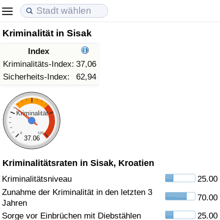
Kriminalität in Sisak
Lebenshaltungskosten
Immobilienpreise
Lebensqualität
Index
Lebenshaltungskosten-Index (aktuell)
Immobilienpreis-Index (aktuell)
Lebensqualität-Index
Kriminalitäts-Index:
37,06
Sicherheits-Index:
62,94
Lebenshaltungskosten-Index
Immobilienpreis-Index
Lebensqualität-Index (aktuell)
Lebenshaltungskosten-Index nach Land
Immobilienpreis-Index nach Land
Lebensqualitätsindex nach Land
Kriminalität
0
120
in Akaba
Kriminalität
37.06
Kriminalitätsraten in Sisak, Kroatien
Kriminalitäts-Index (aktuell)
Kriminalitätsniveau
25.00
Kriminalitäts-Index
Zunahme der Kriminalität in den letzten 3
70.00
Jahren
Kriminalitätsindex nach Land
Sorge vor Einbrüchen mit Diebstählen
25.00