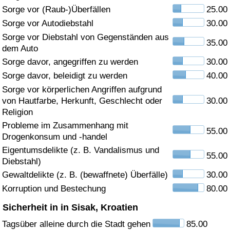
Sorge vor (Raub-)Überfällen
25.00
Gesundheitsversorgung
Sorge vor Autodiebstahl
30.00
Sorge vor Diebstahl von Gegenständen aus
35.00
Gesundheitsversorgungs-Index (aktuell)
dem Auto
Sorge davor, angegriffen zu werden
30.00
Gesundheitsversorgungs-Index
Sorge davor, beleidigt zu werden
40.00
Sorge vor körperlichen Angriffen aufgrund
Gesundheitsversorgungs-Index nach Land
von Hautfarbe, Herkunft, Geschlecht oder
30.00
Religion
Umweltverschmutzung
Probleme im Zusammenhang mit
55.00
Drogenkonsum und -handel
Umweltverschmutzungs-Index (aktuell)
Eigentumsdelikte (z. B. Vandalismus und
55.00
Diebstahl)
Gewaltdelikte (z. B. (bewaffnete) Überfälle)
30.00
Verschmutzungsindex
Korruption und Bestechung
80.00
Umweltverschmutzungs-Index nach Land
Sicherheit in in Sisak, Kroatien
Tagsüber alleine durch die Stadt gehen
85.00
Verkehr