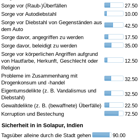
Sorge vor (Raub-)Überfällen
27.50
Gesundheitsversorgung
Sorge vor Autodiebstahl
10.00
Sorge vor Diebstahl von Gegenständen aus
42.50
Gesundheitsversorgungs-Index (aktuell)
dem Auto
Sorge davor, angegriffen zu werden
17.50
Gesundheitsversorgungs-Index
Sorge davor, beleidigt zu werden
35.00
Sorge vor körperlichen Angriffen aufgrund
Gesundheitsversorgungs-Index nach Land
von Hautfarbe, Herkunft, Geschlecht oder
12.50
Religion
Umweltverschmutzung
Probleme im Zusammenhang mit
32.50
Drogenkonsum und -handel
Umweltverschmutzungs-Index (aktuell)
Eigentumsdelikte (z. B. Vandalismus und
32.50
Diebstahl)
Gewaltdelikte (z. B. (bewaffnete) Überfälle)
22.50
Verschmutzungsindex
Korruption und Bestechung
72.50
Umweltverschmutzungs-Index nach Land
Sicherheit in in Solapur, Indien
Tagsüber alleine durch die Stadt gehen
90.00
Verkehr