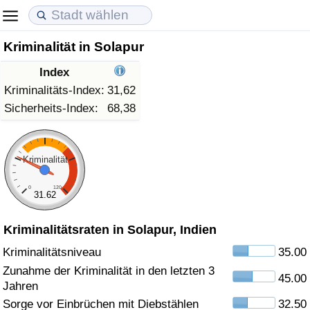
Kriminalität in Solapur
Lebenshaltungskosten
Immobilienpreise
Lebensqualität
Index
Lebenshaltungskosten-Index (aktuell)
Immobilienpreis-Index (aktuell)
Lebensqualität-Index
Kriminalitäts-Index:
31,62
Sicherheits-Index:
68,38
Lebenshaltungskosten-Index
Immobilienpreis-Index
Lebensqualität-Index (aktuell)
Lebenshaltungskosten-Index nach Land
Immobilienpreis-Index nach Land
Lebensqualitätsindex nach Land
Kriminalität
0
120
in Akaba
Kriminalität
31.62
Kriminalitätsraten in Solapur, Indien
Kriminalitäts-Index (aktuell)
Kriminalitätsniveau
35.00
Kriminalitäts-Index
Zunahme der Kriminalität in den letzten 3
45.00
Jahren
Kriminalitätsindex nach Land
Sorge vor Einbrüchen mit Diebstählen
32.50