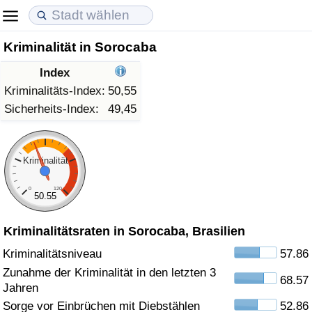
Kriminalität in Sorocaba
Lebenshaltungskosten
Immobilienpreise
Lebensqualität
Index
Lebenshaltungskosten-Index (aktuell)
Immobilienpreis-Index (aktuell)
Lebensqualität-Index
Kriminalitäts-Index:
50,55
Sicherheits-Index:
49,45
Lebenshaltungskosten-Index
Immobilienpreis-Index
Lebensqualität-Index (aktuell)
Lebenshaltungskosten-Index nach Land
Immobilienpreis-Index nach Land
Lebensqualitätsindex nach Land
Kriminalität
0
120
in Akaba
Kriminalität
50.55
Kriminalitätsraten in Sorocaba, Brasilien
Kriminalitäts-Index (aktuell)
Kriminalitätsniveau
57.86
Kriminalitäts-Index
Zunahme der Kriminalität in den letzten 3
68.57
Jahren
Kriminalitätsindex nach Land
Sorge vor Einbrüchen mit Diebstählen
52.86