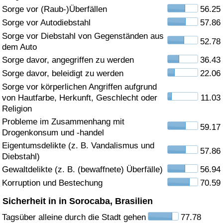
Sorge vor (Raub-)Überfällen
56.25
Gesundheitsversorgung
Sorge vor Autodiebstahl
57.86
Sorge vor Diebstahl von Gegenständen aus
52.78
Gesundheitsversorgungs-Index (aktuell)
dem Auto
Sorge davor, angegriffen zu werden
36.43
Gesundheitsversorgungs-Index
Sorge davor, beleidigt zu werden
22.06
Sorge vor körperlichen Angriffen aufgrund
Gesundheitsversorgungs-Index nach Land
von Hautfarbe, Herkunft, Geschlecht oder
11.03
Religion
Umweltverschmutzung
Probleme im Zusammenhang mit
59.17
Drogenkonsum und -handel
Umweltverschmutzungs-Index (aktuell)
Eigentumsdelikte (z. B. Vandalismus und
57.86
Diebstahl)
Gewaltdelikte (z. B. (bewaffnete) Überfälle)
56.94
Verschmutzungsindex
Korruption und Bestechung
70.59
Umweltverschmutzungs-Index nach Land
Sicherheit in in Sorocaba, Brasilien
Tagsüber alleine durch die Stadt gehen
77.78
Verkehr