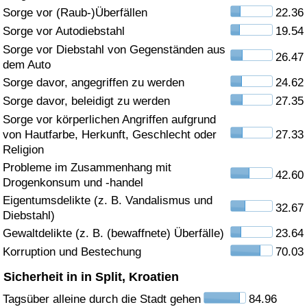
Sorge vor (Raub-)Überfällen
22.36
Gesundheitsversorgung
Sorge vor Autodiebstahl
19.54
Sorge vor Diebstahl von Gegenständen aus
26.47
Gesundheitsversorgungs-Index (aktuell)
dem Auto
Sorge davor, angegriffen zu werden
24.62
Gesundheitsversorgungs-Index
Sorge davor, beleidigt zu werden
27.35
Sorge vor körperlichen Angriffen aufgrund
Gesundheitsversorgungs-Index nach Land
von Hautfarbe, Herkunft, Geschlecht oder
27.33
Religion
Umweltverschmutzung
Probleme im Zusammenhang mit
42.60
Drogenkonsum und -handel
Umweltverschmutzungs-Index (aktuell)
Eigentumsdelikte (z. B. Vandalismus und
32.67
Diebstahl)
Gewaltdelikte (z. B. (bewaffnete) Überfälle)
23.64
Verschmutzungsindex
Korruption und Bestechung
70.03
Umweltverschmutzungs-Index nach Land
Sicherheit in in Split, Kroatien
Tagsüber alleine durch die Stadt gehen
84.96
Verkehr