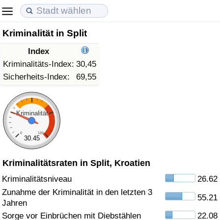
Kriminalität in Split
Lebenshaltungskosten
Immobilienpreise
Lebensqualität
Index
Lebenshaltungskosten-Index (aktuell)
Immobilienpreis-Index (aktuell)
Lebensqualität-Index
Kriminalitäts-Index:
30,45
Sicherheits-Index:
69,55
Lebenshaltungskosten-Index
Immobilienpreis-Index
Lebensqualität-Index (aktuell)
Lebenshaltungskosten-Index nach Land
Immobilienpreis-Index nach Land
Lebensqualitätsindex nach Land
Kriminalität
0
120
in Akaba
Kriminalität
30.45
Kriminalitätsraten in Split, Kroatien
Kriminalitäts-Index (aktuell)
Kriminalitätsniveau
26.62
Kriminalitäts-Index
Zunahme der Kriminalität in den letzten 3
55.21
Jahren
Kriminalitätsindex nach Land
Sorge vor Einbrüchen mit Diebstählen
22.08