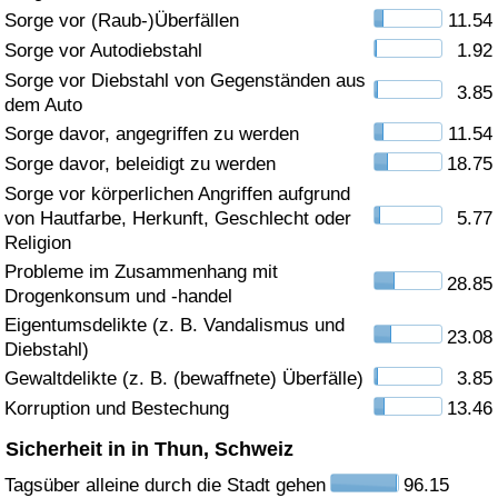
Sorge vor (Raub-)Überfällen
11.54
Gesundheitsversorgung
Sorge vor Autodiebstahl
1.92
Sorge vor Diebstahl von Gegenständen aus
3.85
Gesundheitsversorgungs-Index (aktuell)
dem Auto
Sorge davor, angegriffen zu werden
11.54
Gesundheitsversorgungs-Index
Sorge davor, beleidigt zu werden
18.75
Sorge vor körperlichen Angriffen aufgrund
Gesundheitsversorgungs-Index nach Land
von Hautfarbe, Herkunft, Geschlecht oder
5.77
Religion
Umweltverschmutzung
Probleme im Zusammenhang mit
28.85
Drogenkonsum und -handel
Umweltverschmutzungs-Index (aktuell)
Eigentumsdelikte (z. B. Vandalismus und
23.08
Diebstahl)
Gewaltdelikte (z. B. (bewaffnete) Überfälle)
3.85
Verschmutzungsindex
Korruption und Bestechung
13.46
Umweltverschmutzungs-Index nach Land
Sicherheit in in Thun, Schweiz
Tagsüber alleine durch die Stadt gehen
96.15
Verkehr