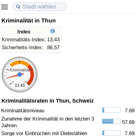
Kriminalität in Thun
Lebenshaltungskosten
Immobilienpreise
Lebensqualität
Index
Lebenshaltungskosten-Index (aktuell)
Immobilienpreis-Index (aktuell)
Lebensqualität-Index
Kriminalitäts-Index:
13,43
Sicherheits-Index:
86,57
Lebenshaltungskosten-Index
Immobilienpreis-Index
Lebensqualität-Index (aktuell)
Lebenshaltungskosten-Index nach Land
Immobilienpreis-Index nach Land
Lebensqualitätsindex nach Land
Kriminalität
0
120
in Akaba
Kriminalität
13.43
Kriminalitätsraten in Thun, Schweiz
Kriminalitäts-Index (aktuell)
Kriminalitätsniveau
7.69
Kriminalitäts-Index
Zunahme der Kriminalität in den letzten 3
57.69
Jahren
Kriminalitätsindex nach Land
Sorge vor Einbrüchen mit Diebstählen
7.69