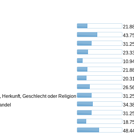
21.8
43.7
31.2
23.3
10.9
21.8
20.3
26.5
, Herkunft, Geschlecht oder Religion
31.2
andel
34.3
31.2
18.7
48.4