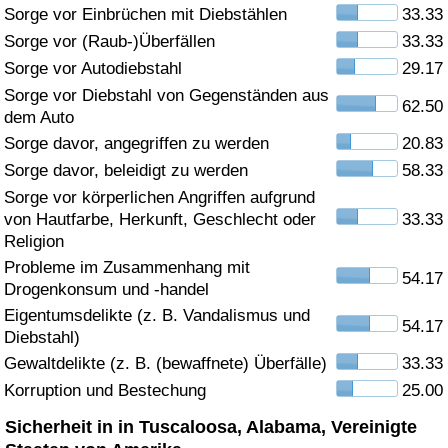
Sorge vor Einbrüchen mit Diebstählen
33.33
Gesundheitsversorgung
Sorge vor (Raub-)Überfällen
33.33
Sorge vor Autodiebstahl
29.17
Gesundheitsversorgungs-Index (aktuell)
Sorge vor Diebstahl von Gegenständen aus
62.50
dem Auto
Gesundheitsversorgungs-Index
Sorge davor, angegriffen zu werden
20.83
Sorge davor, beleidigt zu werden
58.33
Gesundheitsversorgungs-Index nach Land
Sorge vor körperlichen Angriffen aufgrund
von Hautfarbe, Herkunft, Geschlecht oder
33.33
Umweltverschmutzung
Religion
Probleme im Zusammenhang mit
54.17
Drogenkonsum und -handel
Umweltverschmutzungs-Index (aktuell)
Eigentumsdelikte (z. B. Vandalismus und
54.17
Diebstahl)
Verschmutzungsindex
Gewaltdelikte (z. B. (bewaffnete) Überfälle)
33.33
Korruption und Bestechung
25.00
Umweltverschmutzungs-Index nach Land
Sicherheit in in Tuscaloosa, Alabama, Vereinigte
Verkehr