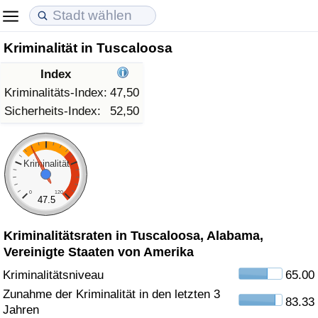
Kriminalität in Tuscaloosa
Lebenshaltungskosten
Immobilienpreise
Lebensqualität
Index
Lebenshaltungskosten-Index (aktuell)
Immobilienpreis-Index (aktuell)
Lebensqualität-Index
Kriminalitäts-Index:
47,50
Sicherheits-Index:
52,50
Lebenshaltungskosten-Index
Immobilienpreis-Index
Lebensqualität-Index (aktuell)
Lebenshaltungskosten-Index nach Land
Immobilienpreis-Index nach Land
Lebensqualitätsindex nach Land
Kriminalität
0
120
in Akaba
Kriminalität
47.5
Kriminalitätsraten in Tuscaloosa, Alabama,
Kriminalitäts-Index (aktuell)
Vereinigte Staaten von Amerika
Kriminalitäts-Index
Kriminalitätsniveau
65.00
Zunahme der Kriminalität in den letzten 3
83.33
Kriminalitätsindex nach Land
Jahren