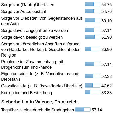
Sorge vor (Raub-)Überfällen
54.76
Gesundheitsversorgung
Sorge vor Autodiebstahl
54.76
Sorge vor Diebstahl von Gegenständen aus
63.10
Gesundheitsversorgungs-Index (aktuell)
dem Auto
Sorge davor, angegriffen zu werden
57.14
Gesundheitsversorgungs-Index
Sorge davor, beleidigt zu werden
61.90
Sorge vor körperlichen Angriffen aufgrund
Gesundheitsversorgungs-Index nach Land
von Hautfarbe, Herkunft, Geschlecht oder
36.90
Religion
Umweltverschmutzung
Probleme im Zusammenhang mit
57.14
Drogenkonsum und -handel
Umweltverschmutzungs-Index (aktuell)
Eigentumsdelikte (z. B. Vandalismus und
52.38
Diebstahl)
Gewaltdelikte (z. B. (bewaffnete) Überfälle)
47.62
Verschmutzungsindex
Korruption und Bestechung
33.33
Umweltverschmutzungs-Index nach Land
Sicherheit in in Valence, Frankreich
Tagsüber alleine durch die Stadt gehen
57.14
Verkehr