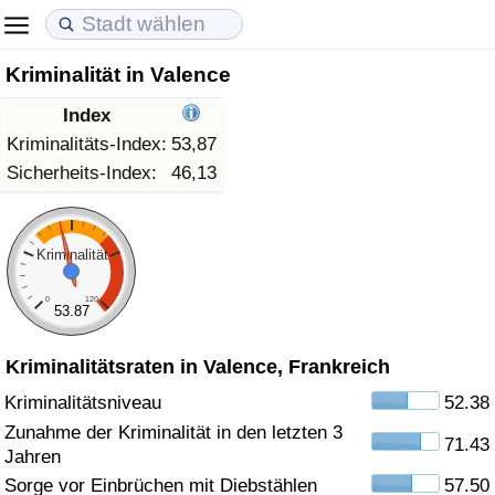
Kriminalität in Valence
Lebenshaltungskosten
Immobilienpreise
Lebensqualität
Index
Lebenshaltungskosten-Index (aktuell)
Immobilienpreis-Index (aktuell)
Lebensqualität-Index
Kriminalitäts-Index:
53,87
Sicherheits-Index:
46,13
Lebenshaltungskosten-Index
Immobilienpreis-Index
Lebensqualität-Index (aktuell)
Lebenshaltungskosten-Index nach Land
Immobilienpreis-Index nach Land
Lebensqualitätsindex nach Land
Kriminalität
0
120
in Akaba
Kriminalität
53.87
Kriminalitätsraten in Valence, Frankreich
Kriminalitäts-Index (aktuell)
Kriminalitätsniveau
52.38
Kriminalitäts-Index
Zunahme der Kriminalität in den letzten 3
71.43
Jahren
Kriminalitätsindex nach Land
Sorge vor Einbrüchen mit Diebstählen
57.50