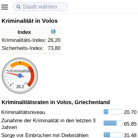
Kriminalität in Volos
Lebenshaltungskosten
Immobilienpreise
Lebensqualität
Index
Lebenshaltungskosten-Index (aktuell)
Immobilienpreis-Index (aktuell)
Lebensqualität-Index
Kriminalitäts-Index:
26,20
Sicherheits-Index:
73,80
Lebenshaltungskosten-Index
Immobilienpreis-Index
Lebensqualität-Index (aktuell)
Lebenshaltungskosten-Index nach Land
Immobilienpreis-Index nach Land
Lebensqualitätsindex nach Land
Kriminalität
0
120
in Akaba
Kriminalität
26.2
Kriminalitätsraten in Volos, Griechenland
Kriminalitäts-Index (aktuell)
Kriminalitätsniveau
20.70
Kriminalitäts-Index
Zunahme der Kriminalität in den letzten 3
65.85
Jahren
Kriminalitätsindex nach Land
Sorge vor Einbrüchen mit Diebstählen
31.48