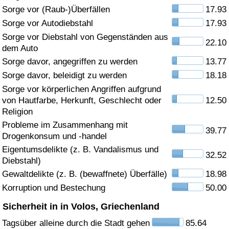
Sorge vor (Raub-)Überfällen
17.93
Gesundheitsversorgung
Sorge vor Autodiebstahl
17.93
Sorge vor Diebstahl von Gegenständen aus
22.10
Gesundheitsversorgungs-Index (aktuell)
dem Auto
Sorge davor, angegriffen zu werden
13.77
Gesundheitsversorgungs-Index
Sorge davor, beleidigt zu werden
18.18
Sorge vor körperlichen Angriffen aufgrund
Gesundheitsversorgungs-Index nach Land
von Hautfarbe, Herkunft, Geschlecht oder
12.50
Religion
Umweltverschmutzung
Probleme im Zusammenhang mit
39.77
Drogenkonsum und -handel
Umweltverschmutzungs-Index (aktuell)
Eigentumsdelikte (z. B. Vandalismus und
32.52
Diebstahl)
Gewaltdelikte (z. B. (bewaffnete) Überfälle)
18.98
Verschmutzungsindex
Korruption und Bestechung
50.00
Umweltverschmutzungs-Index nach Land
Sicherheit in in Volos, Griechenland
Tagsüber alleine durch die Stadt gehen
85.64
Verkehr