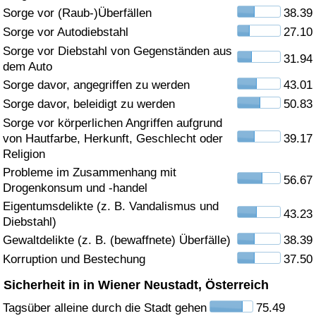
Sorge vor (Raub-)Überfällen
38.39
Gesundheitsversorgung
Sorge vor Autodiebstahl
27.10
Sorge vor Diebstahl von Gegenständen aus
31.94
Gesundheitsversorgungs-Index (aktuell)
dem Auto
Sorge davor, angegriffen zu werden
43.01
Gesundheitsversorgungs-Index
Sorge davor, beleidigt zu werden
50.83
Sorge vor körperlichen Angriffen aufgrund
Gesundheitsversorgungs-Index nach Land
von Hautfarbe, Herkunft, Geschlecht oder
39.17
Religion
Umweltverschmutzung
Probleme im Zusammenhang mit
56.67
Drogenkonsum und -handel
Umweltverschmutzungs-Index (aktuell)
Eigentumsdelikte (z. B. Vandalismus und
43.23
Diebstahl)
Gewaltdelikte (z. B. (bewaffnete) Überfälle)
38.39
Verschmutzungsindex
Korruption und Bestechung
37.50
Umweltverschmutzungs-Index nach Land
Sicherheit in in Wiener Neustadt, Österreich
Tagsüber alleine durch die Stadt gehen
75.49
Verkehr