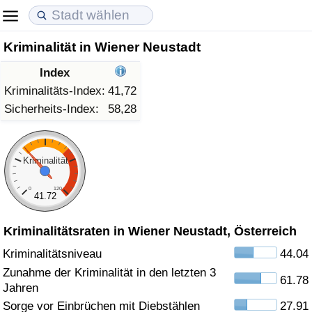
Kriminalität in Wiener Neustadt
Lebenshaltungskosten
Immobilienpreise
Lebensqualität
Index
Lebenshaltungskosten-Index (aktuell)
Immobilienpreis-Index (aktuell)
Lebensqualität-Index
Kriminalitäts-Index:
41,72
Sicherheits-Index:
58,28
Lebenshaltungskosten-Index
Immobilienpreis-Index
Lebensqualität-Index (aktuell)
Lebenshaltungskosten-Index nach Land
Immobilienpreis-Index nach Land
Lebensqualitätsindex nach Land
Kriminalität
0
120
in Akaba
Kriminalität
41.72
Kriminalitätsraten in Wiener Neustadt, Österreich
Kriminalitäts-Index (aktuell)
Kriminalitätsniveau
44.04
Kriminalitäts-Index
Zunahme der Kriminalität in den letzten 3
61.78
Jahren
Kriminalitätsindex nach Land
Sorge vor Einbrüchen mit Diebstählen
27.91