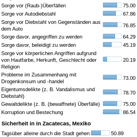
Sorge vor (Raub-)Überfällen
75.00
Gesundheitsversorgung
Sorge vor Autodiebstahl
67.86
Sorge vor Diebstahl von Gegenständen aus
76.85
Gesundheitsversorgungs-Index (aktuell)
dem Auto
Sorge davor, angegriffen zu werden
64.29
Gesundheitsversorgungs-Index
Sorge davor, beleidigt zu werden
45.19
Sorge vor körperlichen Angriffen aufgrund
Gesundheitsversorgungs-Index nach Land
von Hautfarbe, Herkunft, Geschlecht oder
20.19
Religion
Umweltverschmutzung
Probleme im Zusammenhang mit
73.00
Drogenkonsum und -handel
Umweltverschmutzungs-Index (aktuell)
Eigentumsdelikte (z. B. Vandalismus und
78.70
Diebstahl)
Gewaltdelikte (z. B. (bewaffnete) Überfälle)
75.00
Verschmutzungsindex
Korruption und Bestechung
86.54
Umweltverschmutzungs-Index nach Land
Sicherheit in in Zacatecas, Mexiko
Tagsüber alleine durch die Stadt gehen
50.89
Verkehr