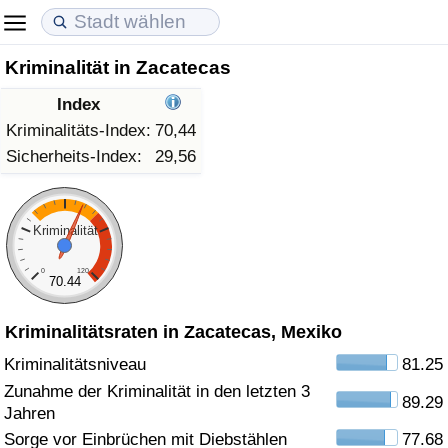
Kriminalität in Zacatecas
Lebenshaltungskosten
Immobilienpreise
Lebensqualität
Index
Lebenshaltungskosten-Index (aktuell)
Immobilienpreis-Index (aktuell)
Lebensqualität-Index
Kriminalitäts-Index:
70,44
Sicherheits-Index:
29,56
Lebenshaltungskosten-Index
Immobilienpreis-Index
Lebensqualität-Index (aktuell)
Lebenshaltungskosten-Index nach Land
Immobilienpreis-Index nach Land
Lebensqualitätsindex nach Land
Kriminalität
0
120
in Akaba
Kriminalität
70.44
Kriminalitätsraten in Zacatecas, Mexiko
Kriminalitäts-Index (aktuell)
Kriminalitätsniveau
81.25
Kriminalitäts-Index
Zunahme der Kriminalität in den letzten 3
89.29
Jahren
Kriminalitätsindex nach Land
Sorge vor Einbrüchen mit Diebstählen
77.68