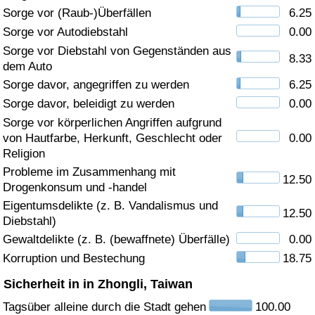
Sorge vor (Raub-)Überfällen
6.25
Gesundheitsversorgung
Sorge vor Autodiebstahl
0.00
Sorge vor Diebstahl von Gegenständen aus
8.33
Gesundheitsversorgungs-Index (aktuell)
dem Auto
Sorge davor, angegriffen zu werden
6.25
Gesundheitsversorgungs-Index
Sorge davor, beleidigt zu werden
0.00
Sorge vor körperlichen Angriffen aufgrund
Gesundheitsversorgungs-Index nach Land
von Hautfarbe, Herkunft, Geschlecht oder
0.00
Religion
Umweltverschmutzung
Probleme im Zusammenhang mit
12.50
Drogenkonsum und -handel
Umweltverschmutzungs-Index (aktuell)
Eigentumsdelikte (z. B. Vandalismus und
12.50
Diebstahl)
Gewaltdelikte (z. B. (bewaffnete) Überfälle)
0.00
Verschmutzungsindex
Korruption und Bestechung
18.75
Umweltverschmutzungs-Index nach Land
Sicherheit in in Zhongli, Taiwan
Tagsüber alleine durch die Stadt gehen
100.00
Verkehr