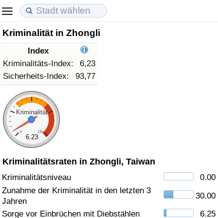
Kriminalität in Zhongli
Lebenshaltungskosten
Immobilienpreise
Lebensqualität
Index
Lebenshaltungskosten-Index (aktuell)
Immobilienpreis-Index (aktuell)
Lebensqualität-Index
Kriminalitäts-Index:
6,23
Sicherheits-Index:
93,77
Lebenshaltungskosten-Index
Immobilienpreis-Index
Lebensqualität-Index (aktuell)
Lebenshaltungskosten-Index nach Land
Immobilienpreis-Index nach Land
Lebensqualitätsindex nach Land
Kriminalität
0
120
in Akaba
Kriminalität
6.23
Kriminalitätsraten in Zhongli, Taiwan
Kriminalitäts-Index (aktuell)
Kriminalitätsniveau
0.00
Kriminalitäts-Index
Zunahme der Kriminalität in den letzten 3
30.00
Jahren
Kriminalitätsindex nach Land
Sorge vor Einbrüchen mit Diebstählen
6.25