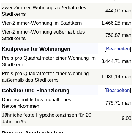
Zwei-Zimmer-Wohnung außerhalb des
444,00 man
Stadtkerns
Vier-Zimmer-Wohnung im Stadtkern
1.466,25 man
Vier-Zimmer-Wohnung außerhalb des
750,87 man
Stadtkerns
Kaufpreise für Wohnungen
[
Bearbeiten
]
Preis pro Quadratmeter einer Wohnung im
3.444,71 man
Stadtkern
Preis pro Quadratmeter einer Wohnung
1.989,14 man
außerhalb des Stadtkerns
Gehälter und Finanzierung
[
Bearbeiten
]
Durchschnittliches monatliches
775,71 man
Nettoeinkommen
Jährliche feste Hypothekenzinsen für 20
9,03
Jahre in %
Preise in Aserbaidschan