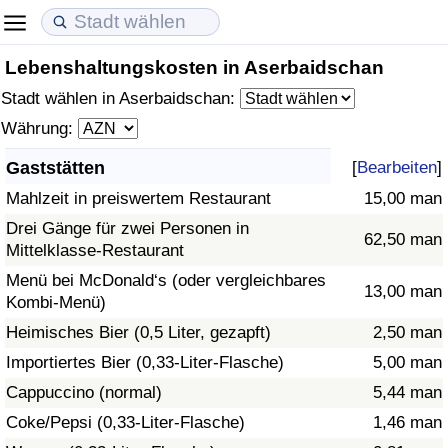
Lebenshaltungskosten in Aserbaidschan
Lebenshaltungskosten
Immobilienpreise
Lebensqualität
Stadt wählen in Aserbaidschan:
Lebenshaltungskosten-Index (aktuell)
Immobilienpreis-Index (aktuell)
Lebensqualität-Index
Währung:
Gaststätten
[
Bearbeiten
]
Lebenshaltungskosten-Index
Immobilienpreis-Index
Lebensqualität-Index (aktuell)
Mahlzeit in preiswertem Restaurant
15,00 man
Lebenshaltungskosten-Index nach Land
Immobilienpreis-Index nach Land
Lebensqualitätsindex nach Land
Drei Gänge für zwei Personen in
62,50 man
Mittelklasse-Restaurant
in Akaba
Kriminalität
Menü bei McDonald‘s (oder vergleichbares
13,00 man
Kombi-Menü)
Kriminalitäts-Index (aktuell)
Heimisches Bier (0,5 Liter, gezapft)
2,50 man
Importiertes Bier (0,33-Liter-Flasche)
5,00 man
Kriminalitäts-Index
Cappuccino (normal)
5,44 man
Coke/Pepsi (0,33-Liter-Flasche)
1,46 man
Kriminalitätsindex nach Land