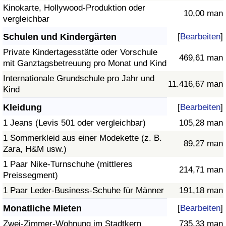
Kinokarte, Hollywood-Produktion oder
10,00 man
vergleichbar
Schulen und Kindergärten
[
Bearbeiten
]
Private Kindertagesstätte oder Vorschule
469,61 man
mit Ganztagsbetreuung pro Monat und Kind
Internationale Grundschule pro Jahr und
11.416,67 man
Kind
Kleidung
[
Bearbeiten
]
1 Jeans (Levis 501 oder vergleichbar)
105,28 man
1 Sommerkleid aus einer Modekette (z. B.
89,27 man
Zara, H&M usw.)
1 Paar Nike-Turnschuhe (mittleres
214,71 man
Preissegment)
1 Paar Leder-Business-Schuhe für Männer
191,18 man
Monatliche Mieten
[
Bearbeiten
]
Zwei-Zimmer-Wohnung im Stadtkern
735,33 man