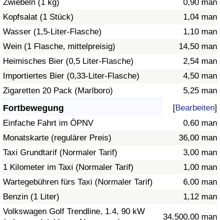
Zwiebeln (1 kg)
0,90 man
Kopfsalat (1 Stück)
1,04 man
Verkehrs-Index
Wasser (1,5-Liter-Flasche)
1,10 man
Wein (1 Flasche, mittelpreisig)
14,50 man
Verkehrs-Index (aktuell)
Heimisches Bier (0,5 Liter-Flasche)
2,54 man
Verkehrs-Index nach Land
Importiertes Bier (0,33-Liter-Flasche)
4,50 man
Zigaretten 20 Pack (Marlboro)
5,25 man
Fortbewegung
[
Bearbeiten
]
Einfache Fahrt im ÖPNV
0,60 man
Monatskarte (regulärer Preis)
36,00 man
Taxi Grundtarif (Normaler Tarif)
3,00 man
1 Kilometer im Taxi (Normaler Tarif)
1,00 man
Wartegebühren fürs Taxi (Normaler Tarif)
6,00 man
Benzin (1 Liter)
1,12 man
Volkswagen Golf Trendline, 1.4, 90 kW
34.500,00 man