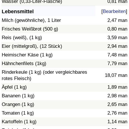
Wasser (0,33-Liter-Flasche)
0,81 man
Gesundheitsversorgung
Lebensmittel
[
Bearbeiten
]
Milch (gewöhnliche), 1 Liter
2,47 man
Gesundheitsversorgungs-Index (aktuell)
Frisches Weißbrot (500 g)
0,80 man
Reis (weiß), (1 kg)
3,59 man
Gesundheitsversorgungs-Index
Eier (mittelgroß), (12 Stück)
2,94 man
Gesundheitsversorgungs-Index nach Land
Heimischer Käse (1 kg)
7,48 man
Hähnchenfilets (1kg)
7,79 man
Umweltverschmutzung
Rinderkeule (1 kg) (oder vergleichbares
18,07 man
rotes Fleisch)
Umweltverschmutzungs-Index (aktuell)
Äpfel (1 kg)
1,89 man
Bananen (1 kg)
2,98 man
Verschmutzungsindex
Orangen (1 kg)
2,65 man
Umweltverschmutzungs-Index nach Land
Tomaten (1 kg)
2,76 man
Kartoffeln (1 kg)
1,14 man
Verkehr