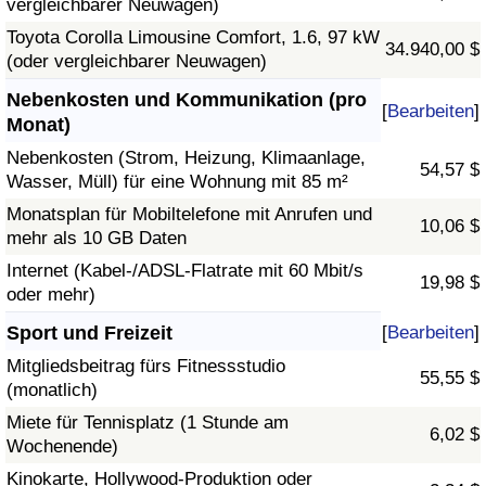
vergleichbarer Neuwagen)
Toyota Corolla Limousine Comfort, 1.6, 97 kW
34.940,00 $
(oder vergleichbarer Neuwagen)
Nebenkosten und Kommunikation (pro
[
Bearbeiten
]
Monat)
Nebenkosten (Strom, Heizung, Klimaanlage,
54,57 $
Wasser, Müll) für eine Wohnung mit 85 m²
Monatsplan für Mobiltelefone mit Anrufen und
10,06 $
mehr als 10 GB Daten
Internet (Kabel-/ADSL-Flatrate mit 60 Mbit/s
19,98 $
oder mehr)
Sport und Freizeit
[
Bearbeiten
]
Mitgliedsbeitrag fürs Fitnessstudio
55,55 $
(monatlich)
Miete für Tennisplatz (1 Stunde am
6,02 $
Wochenende)
Kinokarte, Hollywood-Produktion oder