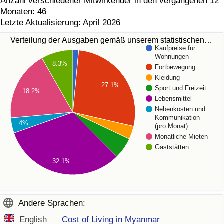
Anzahl verschiedener Mitwirkender in den vergangenen 12
Monaten: 46
Letzte Aktualisierung: April 2026
Verteilung der Ausgaben gemäß unserem statistischen…
Kaufpreise für
Wohnungen
8.3%
Fortbewegung
Kleidung
27.1%
Sport und Freizeit
18.2%
Lebensmittel
Nebenkosten und
Kommunikation
4%
(pro Monat)
Monatliche Mieten
Gaststätten
32.1%
Andere Sprachen:
English
Cost of Living in Myanmar