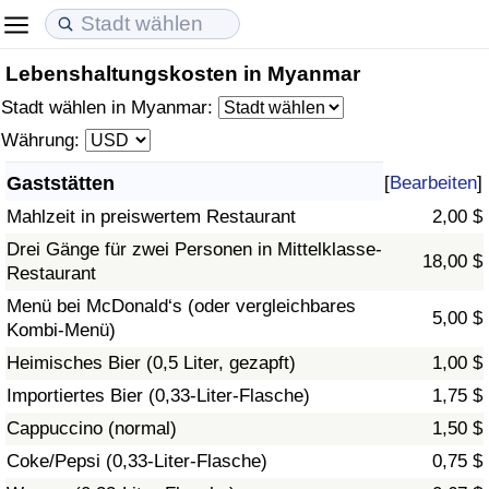
Lebenshaltungskosten in Myanmar
Lebenshaltungskosten
Immobilienpreise
Lebensqualität
Stadt wählen in Myanmar:
Lebenshaltungskosten-Index (aktuell)
Immobilienpreis-Index (aktuell)
Lebensqualität-Index
Währung:
Gaststätten
[
Bearbeiten
]
Lebenshaltungskosten-Index
Immobilienpreis-Index
Lebensqualität-Index (aktuell)
Mahlzeit in preiswertem Restaurant
2,00 $
Lebenshaltungskosten-Index nach Land
Immobilienpreis-Index nach Land
Lebensqualitätsindex nach Land
Drei Gänge für zwei Personen in Mittelklasse-
18,00 $
Restaurant
in Akaba
Kriminalität
Menü bei McDonald‘s (oder vergleichbares
5,00 $
Kombi-Menü)
Kriminalitäts-Index (aktuell)
Heimisches Bier (0,5 Liter, gezapft)
1,00 $
Importiertes Bier (0,33-Liter-Flasche)
1,75 $
Kriminalitäts-Index
Cappuccino (normal)
1,50 $
Coke/Pepsi (0,33-Liter-Flasche)
0,75 $
Kriminalitätsindex nach Land