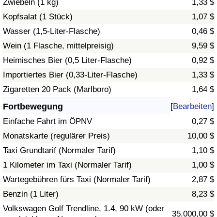
Zwiebeln (1 kg)
1,33 $
Kopfsalat (1 Stück)
1,07 $
Verkehrs-Index
Wasser (1,5-Liter-Flasche)
0,46 $
Wein (1 Flasche, mittelpreisig)
9,59 $
Verkehrs-Index (aktuell)
Heimisches Bier (0,5 Liter-Flasche)
0,92 $
Verkehrs-Index nach Land
Importiertes Bier (0,33-Liter-Flasche)
1,33 $
Zigaretten 20 Pack (Marlboro)
1,64 $
Fortbewegung
[
Bearbeiten
]
Einfache Fahrt im ÖPNV
0,27 $
Monatskarte (regulärer Preis)
10,00 $
Taxi Grundtarif (Normaler Tarif)
1,10 $
1 Kilometer im Taxi (Normaler Tarif)
1,00 $
Wartegebühren fürs Taxi (Normaler Tarif)
2,87 $
Benzin (1 Liter)
8,23 $
Volkswagen Golf Trendline, 1.4, 90 kW (oder
35.000,00 $