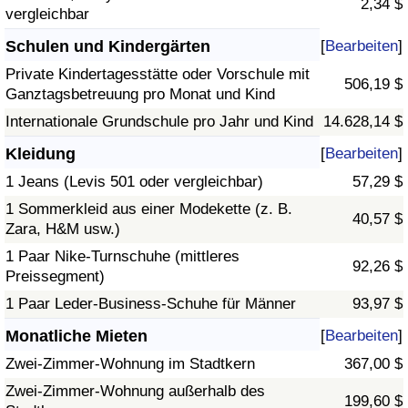
2,34 $
vergleichbar
Schulen und Kindergärten
[
Bearbeiten
]
Private Kindertagesstätte oder Vorschule mit
506,19 $
Ganztagsbetreuung pro Monat und Kind
Internationale Grundschule pro Jahr und Kind
14.628,14 $
Kleidung
[
Bearbeiten
]
1 Jeans (Levis 501 oder vergleichbar)
57,29 $
1 Sommerkleid aus einer Modekette (z. B.
40,57 $
Zara, H&M usw.)
1 Paar Nike-Turnschuhe (mittleres
92,26 $
Preissegment)
1 Paar Leder-Business-Schuhe für Männer
93,97 $
Monatliche Mieten
[
Bearbeiten
]
Zwei-Zimmer-Wohnung im Stadtkern
367,00 $
Zwei-Zimmer-Wohnung außerhalb des
199,60 $