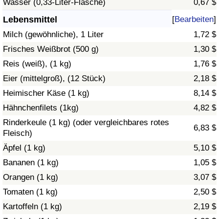
Wasser (0,33-Liter-Flasche)
0,67 $
Gesundheitsversorgung
Lebensmittel
[
Bearbeiten
]
Milch (gewöhnliche), 1 Liter
1,72 $
Gesundheitsversorgungs-Index (aktuell)
Frisches Weißbrot (500 g)
1,30 $
Reis (weiß), (1 kg)
1,76 $
Gesundheitsversorgungs-Index
Eier (mittelgroß), (12 Stück)
2,18 $
Gesundheitsversorgungs-Index nach Land
Heimischer Käse (1 kg)
8,14 $
Hähnchenfilets (1kg)
4,82 $
Umweltverschmutzung
Rinderkeule (1 kg) (oder vergleichbares rotes
6,83 $
Fleisch)
Umweltverschmutzungs-Index (aktuell)
Äpfel (1 kg)
5,10 $
Bananen (1 kg)
1,05 $
Verschmutzungsindex
Orangen (1 kg)
3,07 $
Umweltverschmutzungs-Index nach Land
Tomaten (1 kg)
2,50 $
Kartoffeln (1 kg)
2,19 $
Verkehr